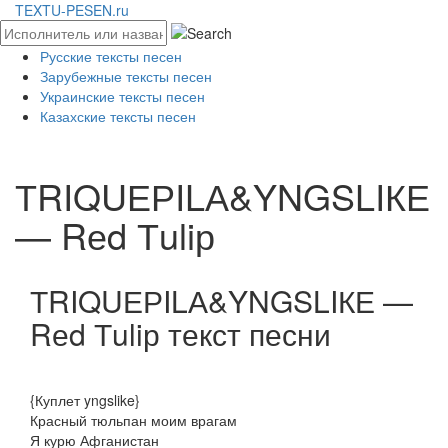
TEXTU-PESEN.ru
Русские тексты песен
Зарубежные тексты песен
Украинские тексты песен
Казахские тексты песен
ТRIQUЕРILА&YNGSLIКЕ
— Rеd Тuliр
ТRIQUЕРILА&YNGSLIКЕ —
Rеd Тuliр текст песни
{Куплет yngslike}
Красный тюльпан моим врагам
Я курю Афганистан