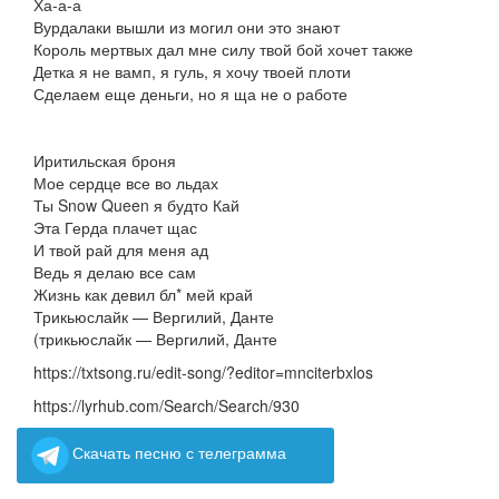
Ха-а-а
Вурдалаки вышли из могил они это знают
Король мертвых дал мне силу твой бой хочет также
Детка я не вамп, я гуль, я хочу твоей плоти
Сделаем еще деньги, но я ща не о работе
Иритильская броня
Мое сердце все во льдах
Ты Snow Queen я будто Кай
Эта Герда плачет щас
И твой рай для меня ад
Ведь я делаю все сам
Жизнь как девил бл* мей край
Трикьюслайк — Вергилий, Данте
(трикьюслайк — Вергилий, Данте
https://txtsong.ru/edit-song/?editor=mnciterbxlos
https://lyrhub.com/Search/Search/930
Скачать песню с телеграмма