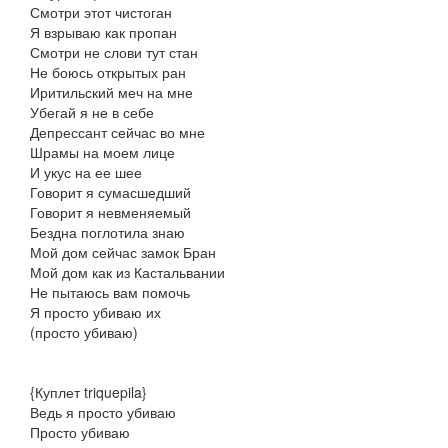
Смотри этот чистоган
Я взрываю как пропан
Смотри не слови тут стан
Не боюсь открытых ран
Иритильский меч на мне
Убегай я не в себе
Депрессант сейчас во мне
Шрамы на моем лице
И укус на ее шее
Говорит я сумасшедший
Говорит я невменяемый
Бездна поглотила знаю
Мой дом сейчас замок Бран
Мой дом как из Кастальвании
Не пытаюсь вам помочь
Я просто убиваю их
(просто убиваю)
{Куплет triquepila}
Ведь я просто убиваю
Просто убиваю