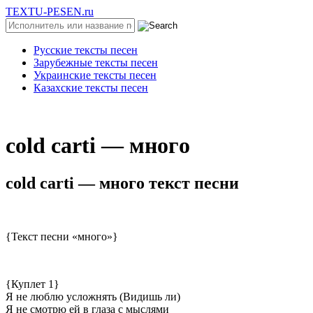
TEXTU-PESEN.ru
Русские тексты песен
Зарубежные тексты песен
Украинские тексты песен
Казахские тексты песен
​соld саrti — мнoгo
​соld саrti — мнoгo текст песни
{Текст песни «много»}
{Куплет 1}
Я не люблю усложнять (Видишь ли)
Я не смотрю ей в глаза с мыслями