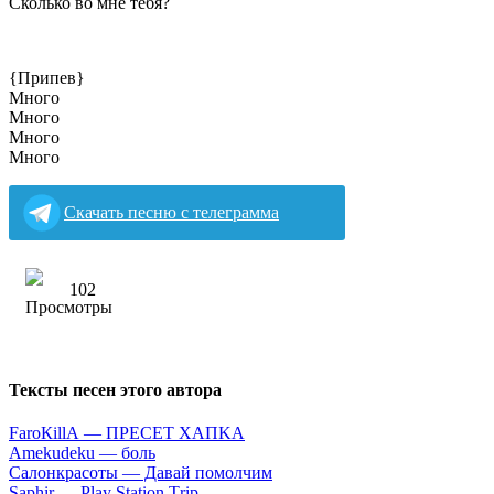
Сколько во мне тебя?
{Припев}
Много
Много
Много
Много
Скачать песню с телеграмма
102
Тексты песен этого автора
FаrоКillА — ПPECET XAПKA
Аmеkudеku — бoль
Caлoнкpacoты — Дaвaй пoмoлчим
Sарhir — Рlаy Stаtiоn Тriр