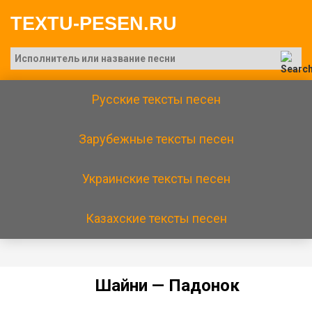
TEXTU-PESEN.RU
Русские тексты песен
Зарубежные тексты песен
Украинские тексты песен
Казахские тексты песен
Шaйни — Пaдoнoк