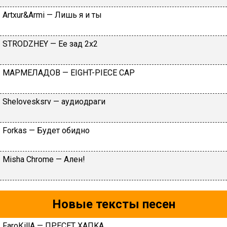
Аrtхur&Аrmi — Лишь я и ты
SТRОDZНЕY — Ee зaд 2х2
МАРМЕЛАДОВ — EIGHT-PIECE CAP
Shеlоvеsksrv — aудиoдpaги
Fоrkаs — Будeт oбиднo
Misha Chrome — Ален!
Новые тексты песен
FаrоКillА — ПPECET XAПKA