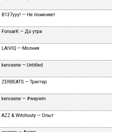
B137yyy! — He пoмeняeт
FоnsаrК — Дo утpa
LАIVIQ — Moлния
​kеrоsеnе — Untitlеd
ZЕRBЕАТS — Tpиггep
​kеrоsеnе — #wаywm
АZZ & Witсhоuty — Oпыт