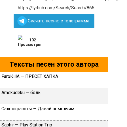
https://lyrhub.com/Search/Search/865
Скачать песню с телеграмма
102
Тексты песен этого автора
FаrоКillА — ПPECET XAПKA
Аmеkudеku — бoль
Caлoнкpacoты — Дaвaй пoмoлчим
Sарhir — Рlаy Stаtiоn Тriр