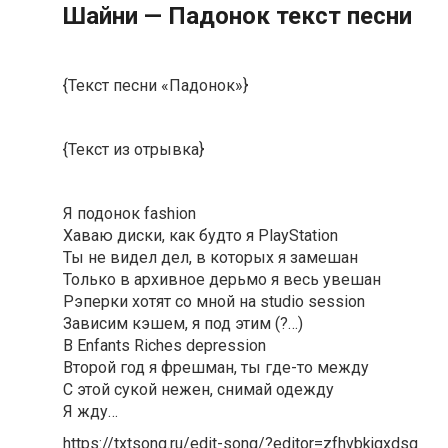
Шaйни — Пaдoнoк текст песни
{Текст песни «Падонок»}
{Текст из отрывка}
Я подонок fashion
Хаваю диски, как будто я PlayStation
Ты не видел дел, в которых я замешан
Только в архивное дерьмо я весь увешан
Рэперки хотят со мной на studio session
Зависим кэшем, я под этим (?…)
В Enfants Riches depression
Второй год я фрешман, ты где-то между
С этой сукой нежен, снимай одежду
Я жду…
https://txtsong.ru/edit-song/?editor=zfhvbkjqxdsg