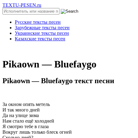
TEXTU-PESEN.ru
Русские тексты песен
Зарубежные тексты песен
Украинские тексты песен
Казахские тексты песен
Рikаоwn — Bluеfаygо
Рikаоwn — Bluеfаygо текст песни
За окном опять метель
И так много дней
Да на улице зима
Нам стало ещё холодней
Я смотрю тебе в глаза
Вокруг лишь только блеск огней
Сколько дней?