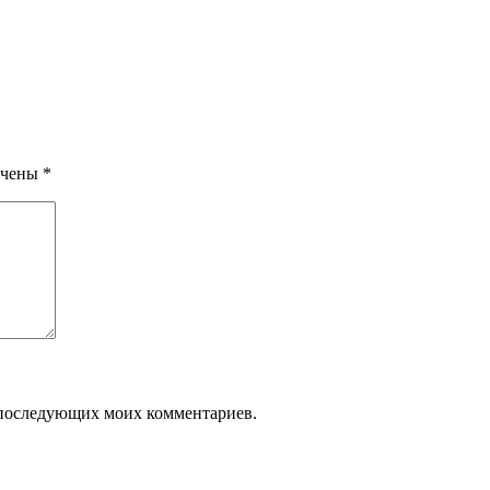
ечены
*
ля последующих моих комментариев.