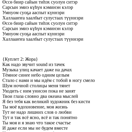
Өссө биир сайын тиһэх суолун ситэр
Сарсын эмиэ күһүн кэминэн кэлэр
Умнуом суоҕа ааспыт күннэри
Халлааҥҥа хаалбыт сулустаах түүннэри
Өссө биир сайын тиһэх суолун ситэр
Сарсын эмиэ күһүн кэминэн кэлэр
Умнуом суоҕа ааспыт күннэри
Халлааҥҥа хаалбыт сулустаах түүннэри
{Куплет 2: Жора}
Как надо звучит sound из тачек
Музыка улиц качает даже на дачах
Тёмное синее небо одним целым
Стало с нами и мы идём с тобой в ногу смело
Шум ночной столицы меня тянет
Уходить с ним унисон пока не занят
Твои глаза словно два океана мыслей
Я без тебя как великий художник без кисти
Ты моё вдохновение, моя жизнь
Тут не надо лишних слов о любви
Тут и так всё ясно, всё и так понятно
Ты моя и я знаю что такое счастье
И даже если мы не будем вместе