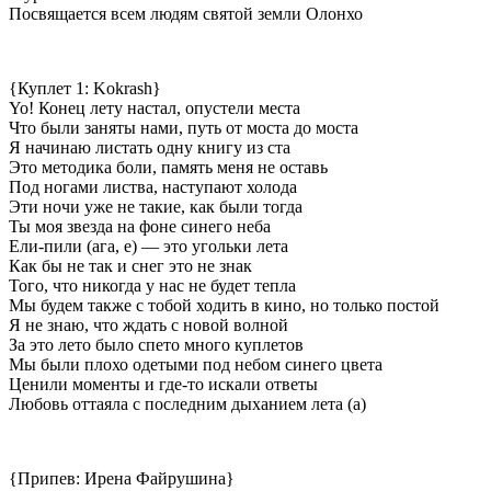
Посвящается всем людям святой земли Олонхо
{Куплет 1: Kokrash}
Yo! Конец лету настал, опустели места
Что были заняты нами, путь от моста до моста
Я начинаю листать одну книгу из ста
Это методика боли, память меня не оставь
Под ногами листва, наступают холода
Эти ночи уже не такие, как были тогда
Ты моя звезда на фоне синего неба
Ели-пили (ага, е) — это угольки лета
Как бы не так и снег это не знак
Того, что никогда у нас не будет тепла
Мы будем также с тобой ходить в кино, но только постой
Я не знаю, что ждать с новой волной
За это лето было спето много куплетов
Мы были плохо одетыми под небом синего цвета
Ценили моменты и где-то искали ответы
Любовь оттаяла с последним дыханием лета (а)
{Припев: Ирена Файрушина}