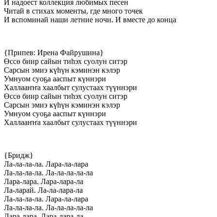
И надоест коллекция любимых песен
Читай в стихах моменты, где много точек
И вспоминай наши летние ночи. И вместе до конца
{Припев: Ирена Файрушина}
Өссө биир сайын тиһэх суолун ситэр
Сарсын эмиэ күһүн кэминэн кэлэр
Умнуом суоҕа ааспыт күннэри
Халлааҥҥа хаалбыт сулустаах түүннэри
Өссө биир сайын тиһэх суолун ситэр
Сарсын эмиэ күһүн кэминэн кэлэр
Умнуом суоҕа ааспыт күннэри
Халлааҥҥа хаалбыт сулустаах түүннэри
{Бридж}
Ла-ла-ла-ла. Лара-ла-лара
Ла-ла-ла-ла. Ла-ла-ла-ла-ла
Лара-лара. Лара-лара-ла
Ла-ларай. Ла-ла-лара-ла
Ла-ла-ла-ла. Лара-ла-лара
Ла-ла-ла-ла. Ла-ла-ла-ла-ла
Лара-лара. Лара-лара-ла