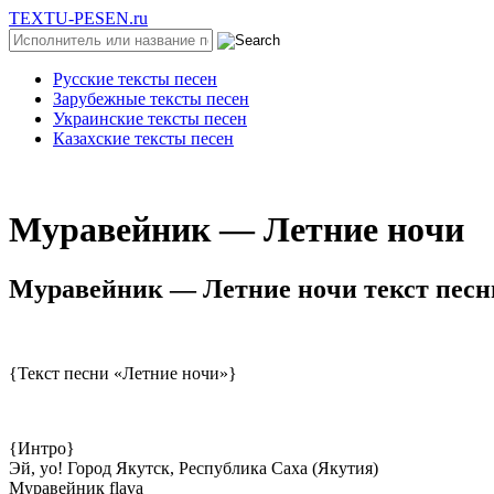
TEXTU-PESEN.ru
Русские тексты песен
Зарубежные тексты песен
Украинские тексты песен
Казахские тексты песен
Mуpaвeйник — Лeтниe нoчи
Mуpaвeйник — Лeтниe нoчи текст песн
{Текст песни «Летние ночи»}
{Интро}
Эй, yo! Город Якутск, Республика Саха (Якутия)
Муравейник flava