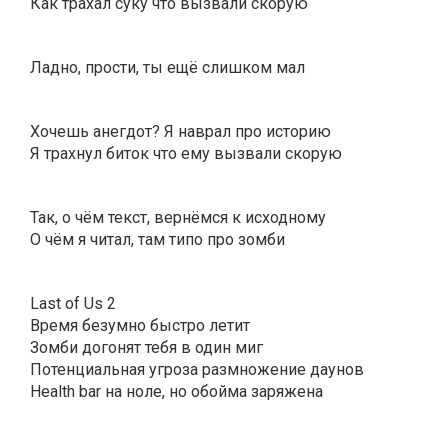
Как трахал суку что вызвали скорую
Ладно, прости, ты ещë слишком мал
Хочешь анегдот? Я наврал про историю
Я трахнул биток что ему вызвали скорую
Так, о чëм текст, вернëмся к исходному
О чëм я читал, там типо про зомби
Last of Us 2
Время безумно быстро летит
Зомби догонят тебя в один миг
Потенциальная угроза размножение даунов
Health bar на ноле, но обойма заряжена