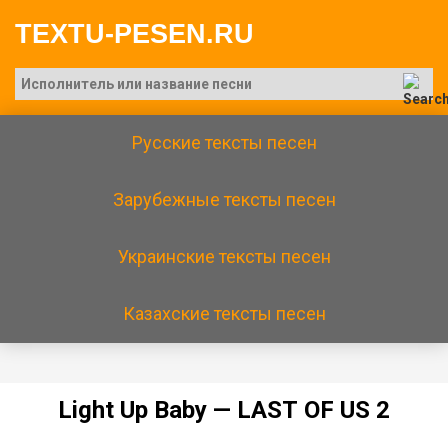
TEXTU-PESEN.RU
Русские тексты песен
Зарубежные тексты песен
Украинские тексты песен
Казахские тексты песен
Light Uр Bаby — LАSТ ОF US 2