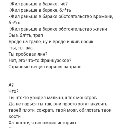
-Жил раньше в бараке , чë?
-Жил раньше в бараке, бл*ть
-Жил раньше в бараке обстоятельство времени,
бл*ть
-Жил раньше в бараке обстоятельство жизни
Эыа, бл*ть, трап
Вроде на трапе, ну и вроде и жив носик
-ты, ты, ааа
Ты пробовал лин?
Нет, это что-то Французское?
Странные вещи творятся на трапе
А?
Что?
Ты что-то увидел малыш, а тех монстров
Да не парься ты так, они просто хотят вкусить
твоей плоти, сожрать твой мозг, обглотать твои
кости
Ха, кстати, я вспомнил историю