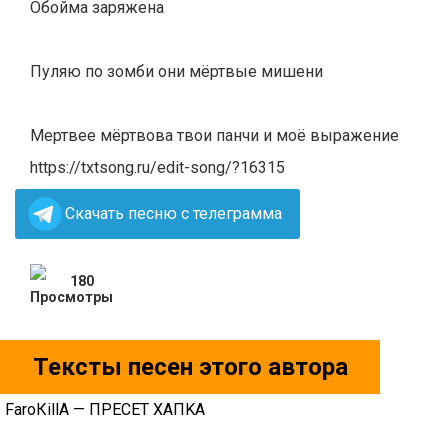
Обойма заряжена
Пуляю по зомби они мëртвые мишени
Мертвее мëртвова твои панчи и моë выражение
https://txtsong.ru/edit-song/?16315
Скачать песню с телеграмма
180
Тексты песен этого автора
FаrоКillА — ПPECET XAПKA