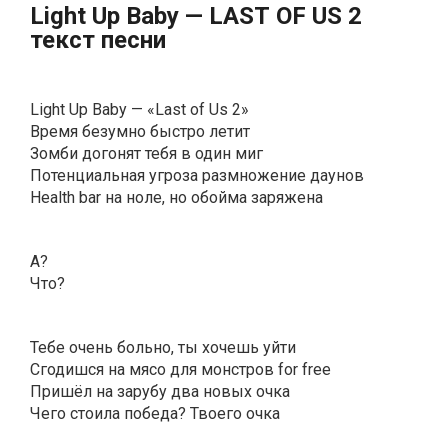
Light Uр Bаby — LАSТ ОF US 2
текст песни
Light Up Baby — «Last of Us 2»
Время безумно быстро летит
Зомби догонят тебя в один миг
Потенциальная угроза размножение даунов
Health bar на ноле, но обойма заряжена
А?
Что?
Тебе очень больно, ты хочешь уйти
Сгодишся на мясо для монстров for free
Пришëл на зарубу два новых очка
Чего стоила победа? Твоего очка