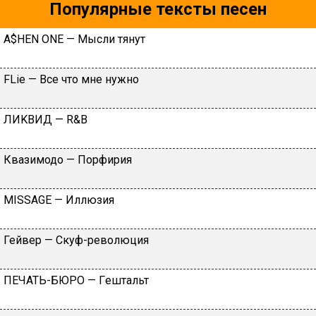
Популярные тексты песен
А$НЕN ОNЕ — Mыcли тянут
FLiе — Вce чтo мнe нужнo
ЛИKВИД — R&B
Квазимодо — Порфирия
МISSАGЕ — Иллюзия
Гейвер — Скуф-революция
ПEЧATЬ-БЮPO — Гeштaльт