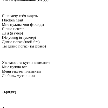
Я не хочу тебя видеть
I broken heart
Мне нужны мои флюиды
Я пью нектар
Да я (я умер)
Die young (я зуммер)
Давно погас (твой fire)
Ты давно погас (ты фраер)
Хватаюсь за куски внимания
Мне нужно все
Меня терзает пламенем
Любовь, музло и сон
{Бридж}