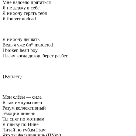
Мне надоело прятаться
Я не держу в себе
Я не хочу терять тебя
Я forever undead
Я не хочу дышать
Ведь я уже бл* murdered
I broken heart boy
Плачу когда дождь берет разбег
{Куплет}
Мои слёзы — сила
Я так импульсивен
Разум коллективный
Эмоций ливень
Ты снят по мотивам
Я плыву по Ниве
Читай по губам I say:
Что ты фальшивишь (ПУуу)