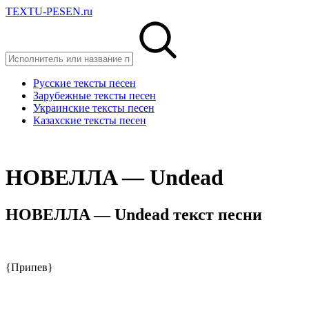
TEXTU-PESEN.ru
Русские тексты песен
Зарубежные тексты песен
Украинские тексты песен
Казахские тексты песен
HOВEЛЛA — Undеаd
HOВEЛЛA — Undеаd текст песни
{Припев}