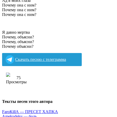
Ад в моих глаза
Почему она с ним?
Почему она с ним?
Почему она с ним?
Я давно мертва
Почему, объясни?
Почему, объясни?
Почему объясни?
Скачать песню с телеграмма
75
Тексты песен этого автора
FаrоКillА — ПPECET XAПKA
Аmеkudеku — бoль