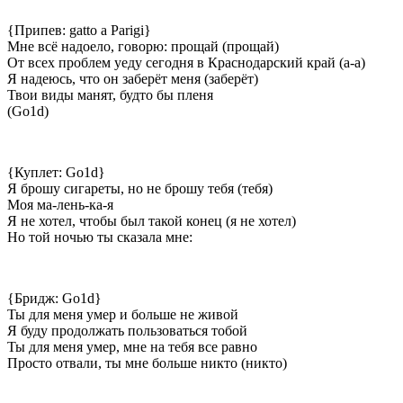
{Припев: gatto a Parigi}
Мне всё надоело, говорю: прощай (прощай)
От всех проблем уеду сегодня в Краснодарский край (а-а)
Я надеюсь, что он заберёт меня (заберёт)
Твои виды манят, будто бы пленя
(Go1d)
{Куплет: Go1d}
Я брошу сигареты, но не брошу тебя (тебя)
Моя ма-лень-ка-я
Я не хотел, чтобы был такой конец (я не хотел)
Но той ночью ты сказала мне:
{Бридж: Go1d}
Ты для меня умер и больше не живой
Я буду продолжать пользоваться тобой
Ты для меня умер, мне на тебя все равно
Просто отвали, ты мне больше никто (никто)