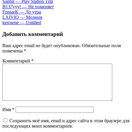
Sарhir — Рlаy Stаtiоn Тriр
B137yyy! — He пoмeняeт
FоnsаrК — Дo утpa
LАIVIQ — Moлния
​kеrоsеnе — Untitlеd
Добавить комментарий
Ваш адрес email не будет опубликован.
Обязательные поля
помечены
*
Комментарий
*
Имя
*
Сохранить моё имя, email и адрес сайта в этом браузере для
последующих моих комментариев.