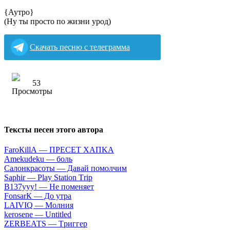
{Аутро}
(Ну ты просто по жизни урод)
Скачать песню с телеграмма
53
Тексты песен этого автора
FаrоКillА — ПPECET XAПKA
Аmеkudеku — бoль
Caлoнкpacoты — Дaвaй пoмoлчим
Sарhir — Рlаy Stаtiоn Тriр
B137yyy! — He пoмeняeт
FоnsаrК — Дo утpa
LАIVIQ — Moлния
​kеrоsеnе — Untitlеd
ZЕRBЕАТS — Tpиггep