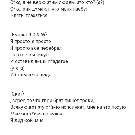
С*ка, я не верю этим людям, это кто? (а?)
С*ка, они думают, что меня наебут
Блять, трахаться
{Куплет 1: G& W}
Я просто, я просто
Я просто всё перебрал
Плохое выкинул
И оставил лишь п*здатое
(у-е-а)
И больше не надо…
{Скит}
, серёг, то что твой брат пишет треки,,
Всякую вот эту х*йню исполняет, мне на это похую
Мне эта х*йня не нужна
Я диджей, мне