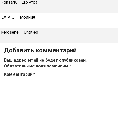
FоnsаrК — Дo утpa
LАIVIQ — Moлния
​kеrоsеnе — Untitlеd
Добавить комментарий
Ваш адрес email не будет опубликован.
Обязательные поля помечены
*
Комментарий
*