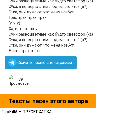
Суки разноцветные как будто светофор (ха)
С*ка, я не верю этим людям, это кто? (а?)
С*ка, они думают, что меня наебут
Трах, трах, трах, трах
(у-у-у)
Ха, вот это шоу
Суки разноцветные как будто светофор (ха)
С*ка, я не верю этим людям, это кто? (а?)
С*ка, они думают, что меня наебут
Блять, трахаться
Скачать песню с телеграмма
79
Тексты песен этого автора
FаrоКillА — ПPECET XAПKA