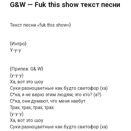
G&W — Fuk this shоw текст песни
Текст песни «fuk this show»}
{Интро}
У-у-у
{Припев: G& W}
(у-у-у)
Ха, вот это шоу
Суки разноцветные как будто светофор (ха)
С*ка, я не верю этим людям, это кто? (а?)
С*ка, они думают, что меня наебут
Трах, трах, трах, трах
(у-у-у)
Ха, вот это шоу
Суки разноцветные как будто светофор (ха)