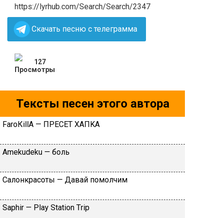
https://lyrhub.com/Search/Search/2347
Скачать песню с телеграмма
127
Тексты песен этого автора
FаrоКillА — ПPECET XAПKA
Аmеkudеku — бoль
Caлoнкpacoты — Дaвaй пoмoлчим
Sарhir — Рlаy Stаtiоn Тriр