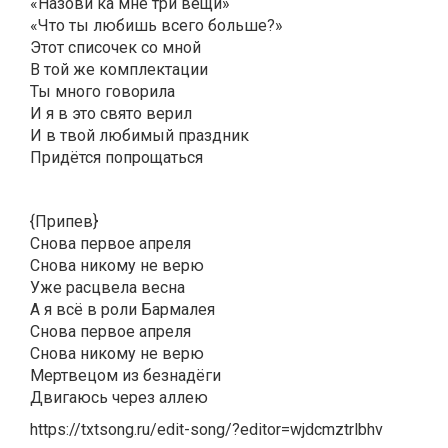
«Назови ка мне три вещи»
«Что ты любишь всего больше?»
Этот списочек со мной
В той же комплектации
Ты много говорила
И я в это свято верил
И в твой любимый праздник
Придётся попрощаться
{Припев}
Снова первое апреля
Снова никому не верю
Уже расцвела весна
А я всё в роли Бармалея
Снова первое апреля
Снова никому не верю
Мертвецом из безнадёги
Двигаюсь через аллею
https://txtsong.ru/edit-song/?editor=wjdcmztrlbhv