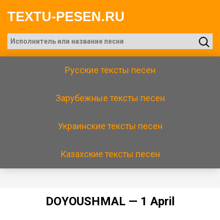
TEXTU-PESEN.RU
Русские тексты песен
Зарубежные тексты песен
Украинские тексты песен
Казахские тексты песен
DОYОUSНМАL — 1 Арril