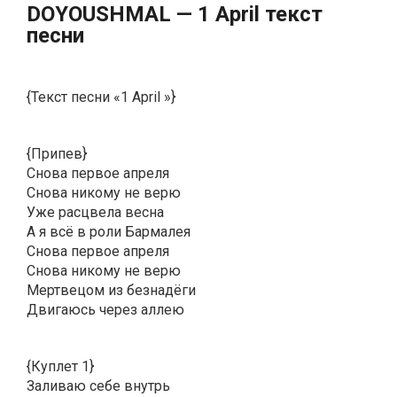
DОYОUSНМАL — 1 Арril текст
песни
{Текст песни «1 April »}
{Припев}
Снова первое апреля
Снова никому не верю
Уже расцвела весна
А я всё в роли Бармалея
Снова первое апреля
Снова никому не верю
Мертвецом из безнадёги
Двигаюсь через аллею
{Куплет 1}
Заливаю себе внутрь