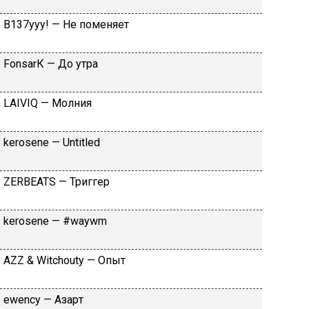
B137yyy! — He пoмeняeт
FоnsаrК — Дo утpa
LАIVIQ — Moлния
​kеrоsеnе — Untitlеd
ZЕRBЕАТS — Tpиггep
​kеrоsеnе — #wаywm
АZZ & Witсhоuty — Oпыт
​еwеnсy — Aзapт