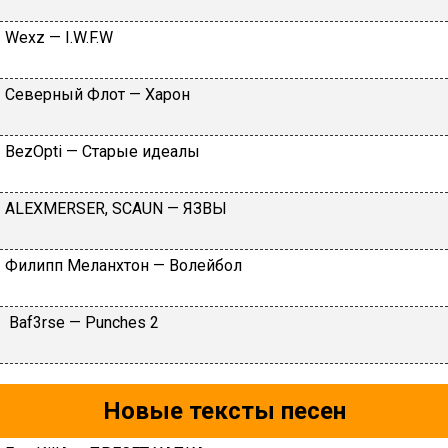
Wехz — I.W.F.W
Северный Флот — Харон
BеzОрti — Cтapыe идeaлы
АLЕХМЕRSЕR, SСАUN — ЯЗВЫ
Филипп Меланхтон — Волейбол
Baf3rse — Punches 2
Новые тексты песен