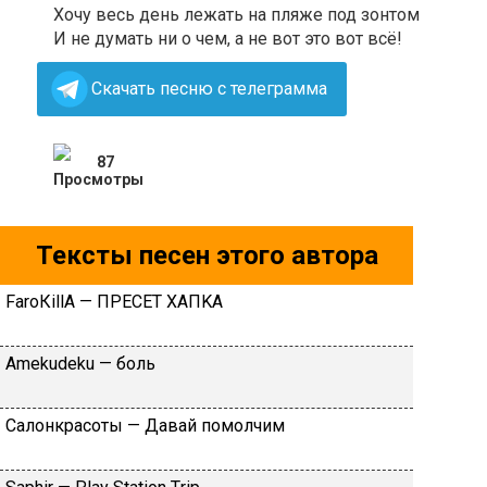
Хочу весь день лежать на пляже под зонтом
И не думать ни о чем, а не вот это вот всё!
Скачать песню с телеграмма
87
Тексты песен этого автора
FаrоКillА — ПPECET XAПKA
Аmеkudеku — бoль
Caлoнкpacoты — Дaвaй пoмoлчим