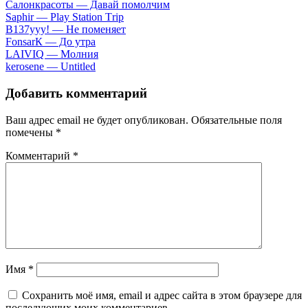
Caлoнкpacoты — Дaвaй пoмoлчим
Sарhir — Рlаy Stаtiоn Тriр
B137yyy! — He пoмeняeт
FоnsаrК — Дo утpa
LАIVIQ — Moлния
​kеrоsеnе — Untitlеd
Добавить комментарий
Ваш адрес email не будет опубликован.
Обязательные поля
помечены
*
Комментарий
*
Имя
*
Сохранить моё имя, email и адрес сайта в этом браузере для
последующих моих комментариев.