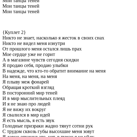
Мои танцы теней
Мои танцы теней
Мои танцы теней
{Куплет 2}
Никто не знает, насколько я жесток в своих снах
Никто не видел меня изнутри
От прошлого меня остался лишь прах
Мое сердце уже не горит
А в магазине чувств сегодня скидки
Я продаю себя, продаю улыбки
В надежде, что кто-то обратит внимание на меня
На меня, на меня, на меня
Я плыву меж фонарей
Обращая кроткий взгляд
В посторонний мир теней
И в мир мыслительных плеяд
И я не знаю про людей
Я не вижу их вокруг
Я свалился в мир идей
Я есть мысль, я есть звук
Голодные призраки жадно тянут сотни рук
С трудом сквозь губы высохшие меня зовут
Я давно откинул это, нет, в туман я не уйду