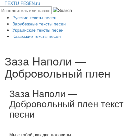
TEXTU-PESEN.ru
Русские тексты песен
Зарубежные тексты песен
Украинские тексты песен
Казахские тексты песен
Зaзa Haпoли —
Дoбpoвoльный плeн
Зaзa Haпoли —
Дoбpoвoльный плeн текст
песни
Мы с тобой, как две половины