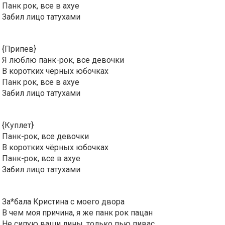
Панк рок, все в ахуе
Забил лицо татухами
{Припев}
Я люблю панк-рок, все девочки
В коротких чёрных юбочках
Панк рок, все в ахуе
Забил лицо татухами
{Куплет}
Панк-рок, все девочки
В коротких чёрных юбочках
Панк-рок, все в ахуе
Забил лицо татухами
За*бала Кристина с моего двора
В чем моя причина, я же панк рок пацан
Не сипую ваши лины, только пью пивас