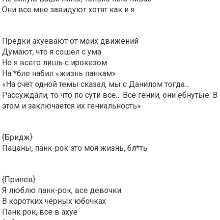
Они все мне завидуют хотят как и я
Предки ахуевают от моих движений
Думают, что я сошёл с ума
Но я всего лишь с ирокезом
На *бле набил «жизнь панкам»
«На счёт одной темы сказал, мы с Данилом тогда…
Рассуждали, то что по сути все… Все гении, они ёбнутые. В
этом и заключается их гениальность»
{Бридж}
Пацаны, панк-рок это моя жизнь, бл*ть
{Припев}
Я люблю панк-рок, все девочки
В коротких чёрных юбочках
Панк рок, все в ахуе