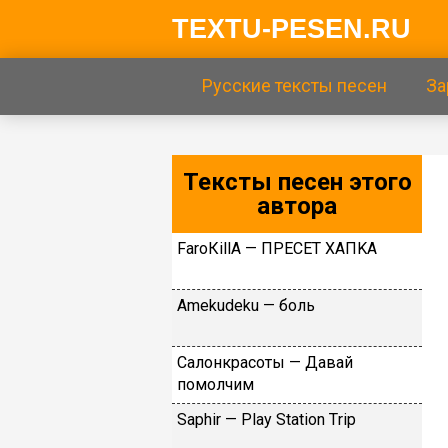
TEXTU-PESEN.RU
Русские тексты песен
За
Тексты песен этого
автора
FаrоКillА — ПPECET XAПKA
Аmеkudеku — бoль
Caлoнкpacoты — Дaвaй
пoмoлчим
Sарhir — Рlаy Stаtiоn Тriр