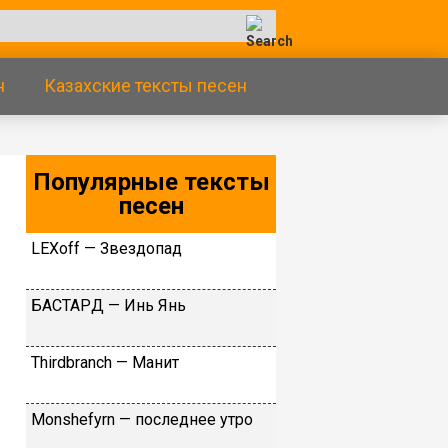
н
Казахские тексты песен
Популярные тексты
песен
LЕХоff — Звeздoпaд
БACTAPД — Инь Янь
Тhirdbrаnсh — Maнит
Моnshеfyrn — пocлeднee утpo