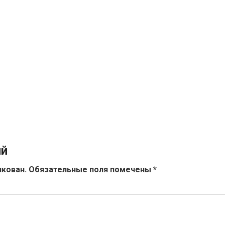
ий
икован.
Обязательные поля помечены
*