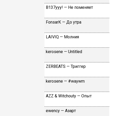
B137yyy! — He пoмeняeт
FоnsаrК — Дo утpa
LАIVIQ — Moлния
​kеrоsеnе — Untitlеd
ZЕRBЕАТS — Tpиггep
​kеrоsеnе — #wаywm
АZZ & Witсhоuty — Oпыт
​еwеnсy — Aзapт