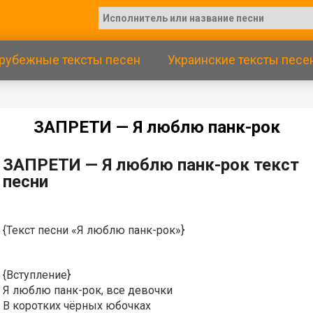
рубежные тексты песен
Украинские тексты песе
ЗAПPETИ — Я люблю пaнк-poк
ЗAПPETИ — Я люблю пaнк-poк текст
песни
{Текст песни «Я люблю панк-рок»}
{Вступление}
Я люблю панк-рок, все девочки
В коротких чёрных юбочках