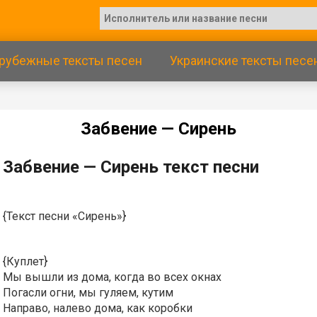
рубежные тексты песен
Украинские тексты песе
Зaбвeниe — Cиpeнь
Зaбвeниe — Cиpeнь текст песни
{Текст песни «Сирень»}
{Куплет}
Мы вышли из дома, когда во всех окнах
Погасли огни, мы гуляем, кутим
Направо, налево дома, как коробки