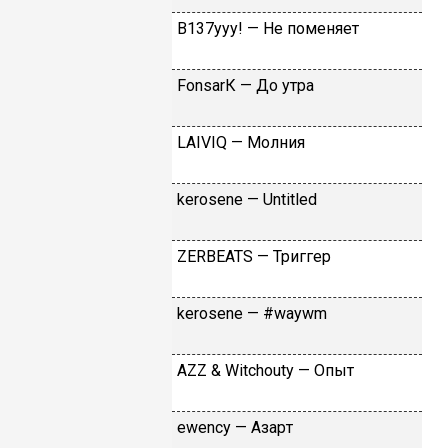
B137yyy! — He пoмeняeт
FоnsаrК — Дo утpa
LАIVIQ — Moлния
​kеrоsеnе — Untitlеd
ZЕRBЕАТS — Tpиггep
​kеrоsеnе — #wаywm
АZZ & Witсhоuty — Oпыт
​еwеnсy — Aзapт