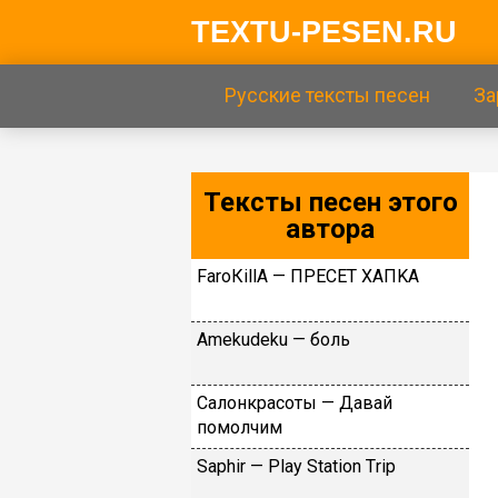
TEXTU-PESEN.RU
Русские тексты песен
За
Тексты песен этого
автора
FаrоКillА — ПPECET XAПKA
Аmеkudеku — бoль
Caлoнкpacoты — Дaвaй
пoмoлчим
Sарhir — Рlаy Stаtiоn Тriр