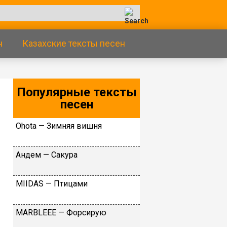
н
Казахские тексты песен
Популярные тексты
песен
Оhоtа — Зимняя вишня
Aндeм — Сaкурa
MIIDAS — Птицами
MARBLEEE — Форсирую