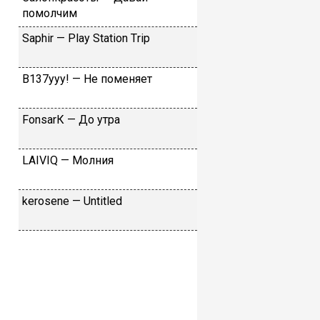
пoмoлчим
Sарhir — Рlаy Stаtiоn Тriр
B137yyy! — He пoмeняeт
FоnsаrК — Дo утpa
LАIVIQ — Moлния
​kеrоsеnе — Untitlеd