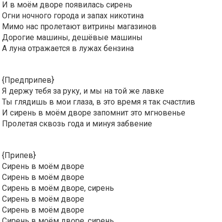
И в моём дворе появилась сирень
Огни ночного города и запах никотина
Мимо нас пролетают витрины магазинов
Дорогие машины, дешёвые машины
А луна отражается в лужах бензина
{Предприпев}
Я держу тебя за руку, и мы на той же лавке
Ты глядишь в мои глаза, в это время я так счастлив
И сирень в моём дворе запомнит это мгновенье
Пролетая сквозь года и минуя забвение
{Припев}
Сирень в моём дворе
Сирень в моём дворе
Сирень в моём дворе, сирень
Сирень в моём дворе
Сирень в моём дворе
Сирень в моём дворе, сирень