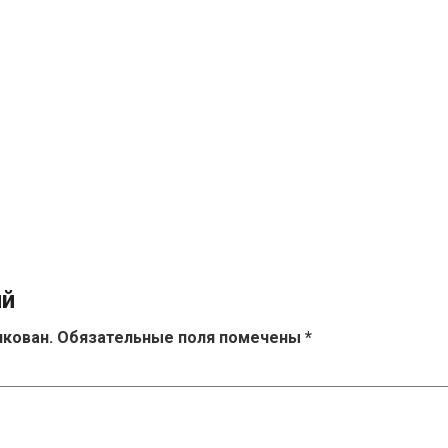
ий
икован.
Обязательные поля помечены
*