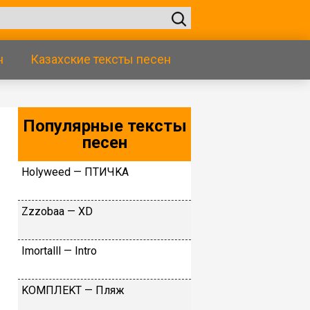
н
Казахские тексты песен
Популярные тексты
песен
Ноlywееd — ПTИЧKA
Zzzobaa — XD
Imоrtаlll — Intrо
KOMПЛEKT — Пляж