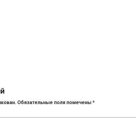
ий
икован.
Обязательные поля помечены
*