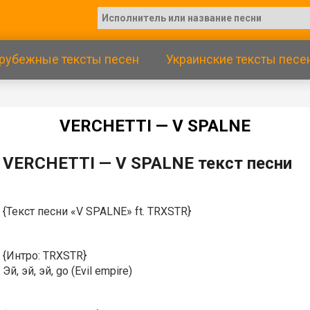
рубежные тексты песен
Украинские тексты песе
VERCHETTI — V SPALNE
VERCHETTI — V SPALNE текст песни
{Текст песни «V SPALNE» ft. TRXSTR}
{Интро: TRXSTR}
Эй, эй, эй, go (Evil empire)