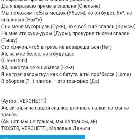
Да, я взрываю прямо в спальне (Спальне)
Мы положим тебя в мешок (Убьём), но он будет, бл*, не
спальный (Нах*й)
Они меня мусорнули (Суки), но я всё ещё спален (Крысы)
На мне эти суки-дуры (Дуры), прокурил тысячи спален
(Тыщу)
Сто причин, чтоб в грязь не возвращаться (Нет)
Ай, на мне белое, но я буду щас
{0:56-0:59?}
Ай, никогда не ошибался (Не-а)
Я на трэп запрыгнул как с батута, а ты про*бался (Lame)
В обороте (?…) плиток — это трансфер (Да)
{Аутро : VERCHETTI}
Ай, ай, ай, и на нашей спалке, длинные палки, но мы не
трансы
(Ай, нет, мы не трансы, мы не трансы, ай)
TRXSTR, VERCHETTI, Молодые Деньги