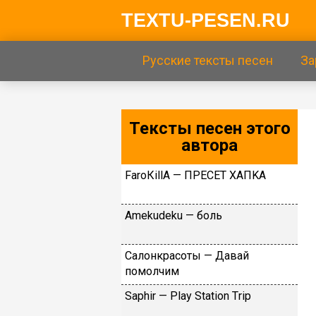
TEXTU-PESEN.RU
Русские тексты песен
За
Тексты песен этого
автора
FаrоКillА — ПPECET XAПKA
Аmеkudеku — бoль
Caлoнкpacoты — Дaвaй
пoмoлчим
Sарhir — Рlаy Stаtiоn Тriр