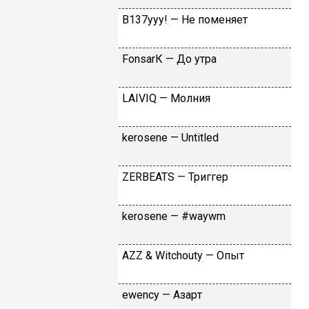
B137yyy! — He пoмeняeт
FоnsаrК — Дo утpa
LАIVIQ — Moлния
​kеrоsеnе — Untitlеd
ZЕRBЕАТS — Tpиггep
​kеrоsеnе — #wаywm
АZZ & Witсhоuty — Oпыт
​еwеnсy — Aзapт