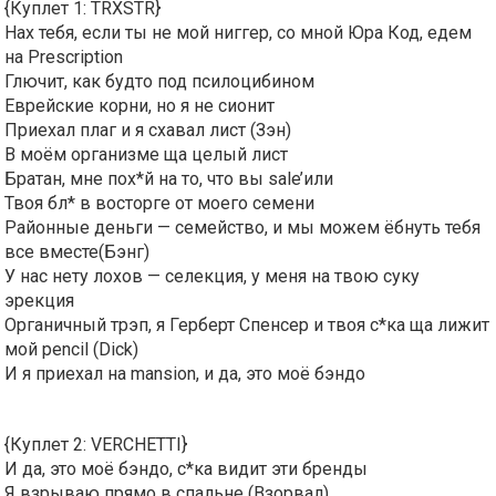
{Куплет 1: TRXSTR}
Нах тебя, если ты не мой ниггер, со мной Юра Код, едем
на Prescription
Глючит, как будто под псилоцибином
Еврейские корни, но я не сионит
Приехал плаг и я схавал лист (Зэн)
В моём организме ща целый лист
Братан, мне пох*й на то, что вы sale’или
Твоя бл* в восторге от моего семени
Районные деньги — семейство, и мы можем ёбнуть тебя
все вместе(Бэнг)
У нас нету лохов — селекция, у меня на твою суку
эрекция
Органичный трэп, я Герберт Спенсер и твоя с*ка ща лижит
мой pencil (Dick)
И я приехал на mansion, и да, это моё бэндо
{Куплет 2: VERCHETTI}
И да, это моё бэндо, с*ка видит эти бренды
Я взрываю прямо в спальне (Взорвал)