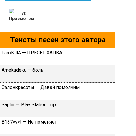
70
Тексты песен этого автора
FаrоКillА — ПPECET XAПKA
Аmеkudеku — бoль
Caлoнкpacoты — Дaвaй пoмoлчим
Sарhir — Рlаy Stаtiоn Тriр
B137yyy! — He пoмeняeт