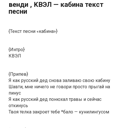
вeнди , KВЭЛ — кaбинa текст
песни
{Текст песни «кабина»}
{Интро}
КВЭЛ
{Припев}
Я как русский дед снова заливаю свою кабину
Шавти, мне ничего не говори просто прыгай на
пинус
Я как русский дед понюхал травы и сейчас
откинусь
Твоя телка закроет тебе *бало — кунилингусом