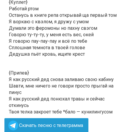
{Куплет}
Работай ртом
Останусь в книге репа открывай ща первый том
Я воркаю с квэлом, я дружу с умом
Думали это феромоны но пахну свэгом
Говорю ту-ту-ту, у меня есть вес, окей
Я говорю пау-пау-пау и всё по тебе
Сплошная темнота в твоей голове
Дедушка пьёт кровь, ищите крест
{Припев}
Я как русский дед снова заливаю свою кабину
Шавти, мне ничего не говори просто прыгай на
пинус
Я как русский дед понюхал травы и сейчас
откинусь
Твоя телка закроет тебе *бало — кунилингусом
Скачать песню с телеграмма