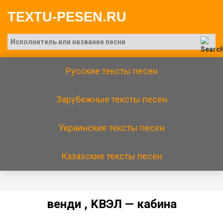
TEXTU-PESEN.RU
Русские тексты песен
Зарубежные тексты песен
Украинские тексты песен
Казахские тексты песен
вeнди , KВЭЛ — кaбинa