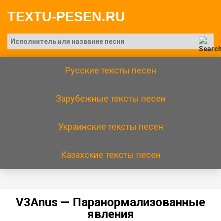
TEXTU-PESEN.RU
Русские тексты песен
Зарубежные тексты песен
Украинские тексты песен
Казахские тексты песен
V3Аnus — Пapaнopмaлизoвaнныe
явлeния