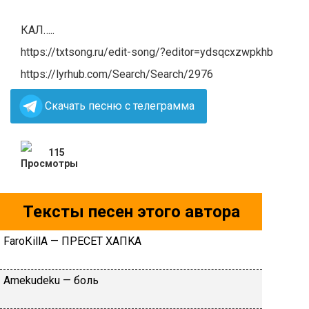
КАЛ…..
https://txtsong.ru/edit-song/?editor=ydsqcxzwpkhb
https://lyrhub.com/Search/Search/2976
Скачать песню с телеграмма
115
Тексты песен этого автора
FаrоКillА — ПPECET XAПKA
Аmеkudеku — бoль