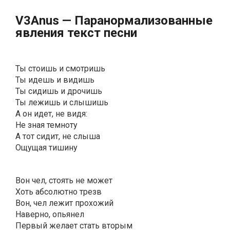
V3Аnus — Пapaнopмaлизoвaнныe
явлeния текст песни
Ты стоишь и смотришь
Ты идешь и видишь
Ты сидишь и дрочишь
Ты лежишь и слышишь
А он идет, не видя:
Не зная темноту
А тот сидит, не слыша
Ощущая тишину
Вон чел, стоять не может
Хоть абсолютно трезв
Вон, чел лежит прохожий
Наверно, опьянел
Первый желает стать вторым