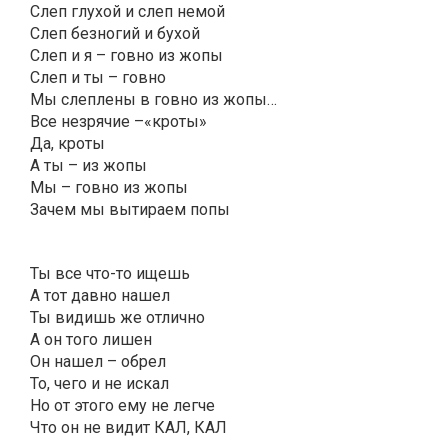
Слеп глухой и слеп немой
Слеп безногий и бухой
Слеп и я – говно из жопы
Слеп и ты – говно
Мы слеплены в говно из жопы…
Все незрячие –«кроты»
Да, кроты
А ты – из жопы
Мы – говно из жопы
Зачем мы вытираем попы
Ты все что-то ищешь
А тот давно нашел
Ты видишь же отлично
А он того лишен
Он нашел – обрел
То, чего и не искал
Но от этого ему не легче
Что он не видит КАЛ, КАЛ