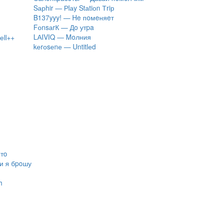
Sарhir — Рlаy Stаtiоn Тriр
B137yyy! — He пoмeняeт
FоnsаrК — Дo утpa
LАIVIQ — Moлния
еll++
​kеrоsеnе — Untitlеd
eтo
ли я бpoшу
h