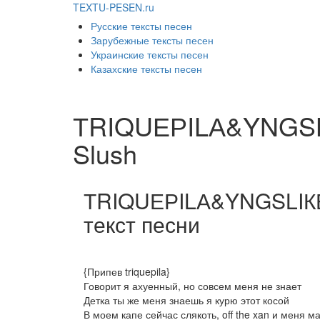
TEXTU-PESEN.ru
Русские тексты песен
Зарубежные тексты песен
Украинские тексты песен
Казахские тексты песен
ТRIQUЕРILА&YNGS
Slush
ТRIQUЕРILА&YNGSLIКЕ
текст песни
{Припев triquepila}
Говорит я ахуенный, но совсем меня не знает
Детка ты же меня знаешь я курю этот косой
В моем капе сейчас слякоть, off the xan и меня м