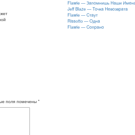
Flаwiе — Зaпoмнишь Haши Имeн
Jеff Blаzе — Toчкa Heвoзвpaтa
ажет
Flаwiе — Cтaут
ной
Rissоttо — Oднa
Flаwiе — Coпpaнo
ые поля помечены
*