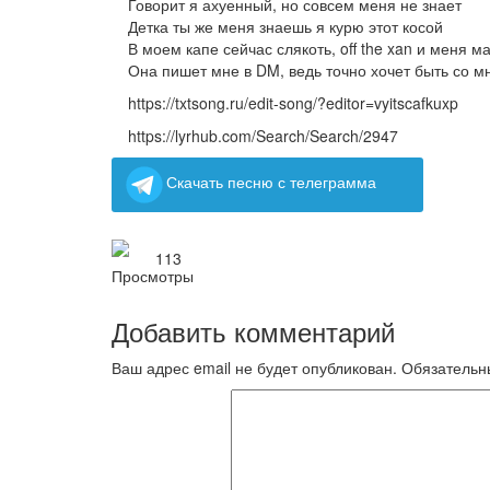
Говорит я ахуенный, но совсем меня не знает
Детка ты же меня знаешь я курю этот косой
В моем капе сейчас слякоть, off the xan и меня м
Она пишет мне в DM, ведь точно хочет быть со м
https://txtsong.ru/edit-song/?editor=vyitscafkuxp
https://lyrhub.com/Search/Search/2947
Скачать песню с телеграмма
113
Добавить комментарий
Ваш адрес email не будет опубликован.
Обязательн