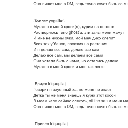
Она пишет мне в DM, ведь точно хочет быть со м
{Куплет yngslike}
Мутаген в моей крови(я), курим на погосте
Растворяюсь типо ghost’а, эти заны меня мажут
И мне не нужны очки, мой меч дико слепит
Всех тех у*банов, похожих на растения
И я делаю все сам, делаю все сам
Делаю все сам, мы делаем все сами
Они хотели быть с нами, но остались далеко
Мутаген в моей крови и мне так легко
{Бридж triquepila}
Говорит я ахуенный ха, но меня не знает
Детка ты же меня знаешь я курю этот косой
В моем капе сейчас слякоть, off the xan и меня м
Она пишет мне в DM, ведь точно хочет быть со м
{Припев triquepila}