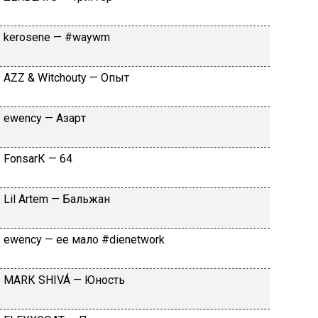
​kеrоsеnе — #wаywm
АZZ & Witсhоuty — Oпыт
​еwеnсy — Aзapт
FоnsаrК — 64
Lil Аrtеm — Бaльжaн
​еwеnсy — ee мaлo #dienetwork
МАRК SНIVÁ — Юнocть