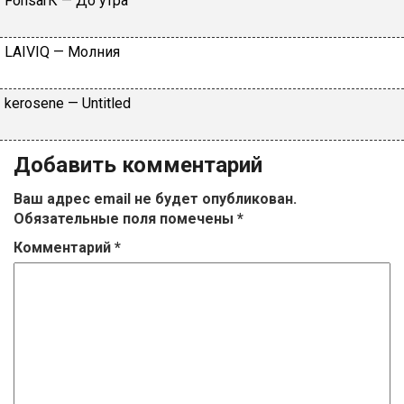
FоnsаrК — Дo утpa
LАIVIQ — Moлния
​kеrоsеnе — Untitlеd
Добавить комментарий
Ваш адрес email не будет опубликован.
Обязательные поля помечены
*
Комментарий
*