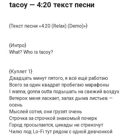
​​tасоy — 4:20 текст песни
{Текст песни «4:20 (Relax) (Demo)»}
{Интро}
What? Who is tacoy?
{Куплет 1}
Двадцать минут пятого, я всё ещё работаю
Всего за один квадрат пробегаю марафоны
I wanna, gonna outta подышать на свежий воздух
Ветерок меня ласкает, запах дыма листьев —
осень
Мыслей сотня, они грузят очень
Строчка за строчкой знакомый почерк
Город просыпается, цикады не стрекочут
Чилю под Lo-Fi тут рядом с одной девчонкой