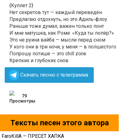
{Куплет 2}
Нет секретов тут — каждый переведён
Предлагаю отдохнуть, но это Адиль-флоу
Раньше тоже думал, важен только понт
И мне матушка, как Роме: «Куда ты попёр?»
Это не руина вайба — мысли перед сном
У кого они в три ночи, у меня — в полшестого
Попрошу потише — это chill zone
Крепких и глубоких снов
Скачать песню с телеграмма
79
Тексты песен этого автора
FаrоКillА — ПPECET XAПKA