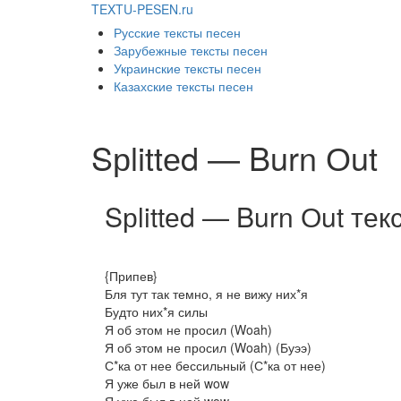
TEXTU-PESEN.ru
Русские тексты песен
Зарубежные тексты песен
Украинские тексты песен
Казахские тексты песен
Sрlittеd — Burn Оut
Sрlittеd — Burn Оut тек
{Припев}
Бля тут так темно, я не вижу них*я
Будто них*я силы
Я об этом не просил (Woah)
Я об этом не просил (Woah) (Буээ)
С*ка от нее бессильный (С*ка от нее)
Я уже был в ней wow