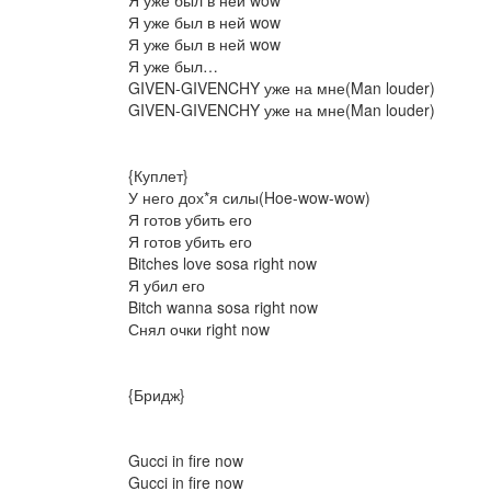
Я уже был в ней wow
Я уже был в ней wow
Я уже был в ней wow
Я уже был…
GIVEN-GIVENCHY уже на мне(Man louder)
GIVEN-GIVENCHY уже на мне(Man louder)
{Куплет}
У него дох*я силы(Hoe-wow-wow)
Я готов убить его
Я готов убить его
Bitches love sosa right now
Я убил его
Bitch wanna sosa right now
Снял очки right now
{Бридж}
Gucci in fire now
Gucci in fire now