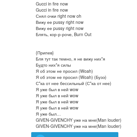
Gucci in fire now
Gucci in fire now
Снял очки right now oh
Вижу ее pussy right now
Вижу ее pussy right now
Блять, кор-р-роче, Burn Out
{Припев}
Бля тут так темно, я не вижу них*я
Будто них*я силы
Я об этом не просил (Woah)
Я об этом не просил (Woah) (Буээ)
С*ка от нее бессильный (С*ка от нее)
Я уже был в ней wow
Я уже был в ней wow
Я уже был в ней wow
Я уже был в ней wow
Я уже был…
GIVEN-GIVENCHY уже на мне(Man louder)
GIVEN-GIVENCHY уже на мне(Man louder)