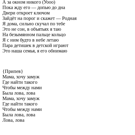
А за окном никого (Уооо)
Пока жду его — допью до дна
Двери откроет ключом
Зайдёт на порог и скажет — Родная
Я дома, сильно скучал по тебе
Это не сон, в объятьях я таю
На безымянном пальце кольцо
Я с ним будто в небе летаю
Пара детишек в детской играют
Это наша семья, я его обнимаю
{Припев}
Мама, хочу замуж
Где найти такого
Чтобы между нами
Была лова, лова
Мама, хочу замуж
Где найти такого
Чтобы между нами
Была лова, лова
Лова, лова