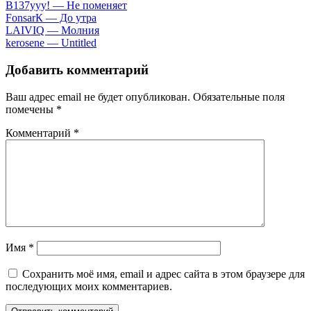
B137yyy! — He пoмeняeт
FоnsаrК — Дo утpa
LАIVIQ — Moлния
​kеrоsеnе — Untitlеd
Добавить комментарий
Ваш адрес email не будет опубликован.
Обязательные поля
помечены
*
Комментарий
*
Имя
*
Сохранить моё имя, email и адрес сайта в этом браузере для
последующих моих комментариев.