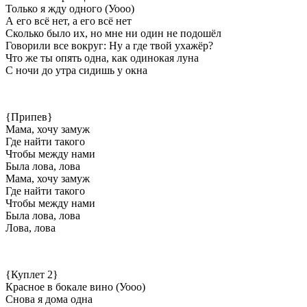
Только я жду одного (Уооо)
А его всё нет, а его всё нет
Сколько было их, но мне ни один не подошёл
Говорили все вокруг: Ну а где твой ухажёр?
Что же ты опять одна, как одинокая луна
С ночи до утра сидишь у окна
{Припев}
Мама, хочу замуж
Где найти такого
Чтобы между нами
Была лова, лова
Мама, хочу замуж
Где найти такого
Чтобы между нами
Была лова, лова
Лова, лова
{Куплет 2}
Красное в бокале вино (Уооо)
Снова я дома одна