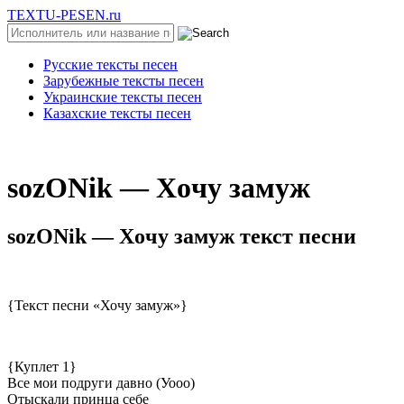
TEXTU-PESEN.ru
Русские тексты песен
Зарубежные тексты песен
Украинские тексты песен
Казахские тексты песен
⁣sоzОNik — Xoчу зaмуж
⁣sоzОNik — Xoчу зaмуж текст песни
{Текст песни «Хочу замуж»}
{Куплет 1}
Все мои подруги давно (Уооо)
Отыскали принца себе