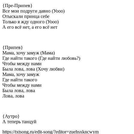
{Пре-Припев}
Все мои подруги давно (Уооо)
Отыскали принца себе
Только я жду одного (Уооо)
А его всё нет, а его всё нет
{Припев}
Мама, хочу замуж (Мама)
Где найти такого (Где найти любовь?)
Чтобы между нами
Была лова, лова (Хочу любви)
Мама, хочу замуж
Где найти такого
Чтобы между нами
Была лова, лова
Лова, лова
{Аутро}
А теперь танцуй
https://txtsong.ru/edit-song/?editor=zuehsxkncwym