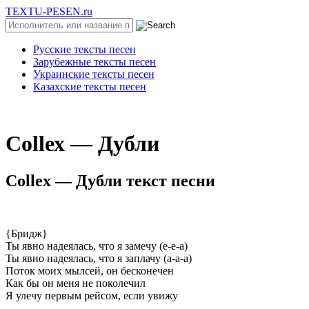
TEXTU-PESEN.ru
Русские тексты песен
Зарубежные тексты песен
Украинские тексты песен
Казахские тексты песен
Соllех — Дубли
Соllех — Дубли текст песни
{Бридж}
Ты явно надеялась, что я замечу (е-е-а)
Ты явно надеялась, что я заплачу (а-а-а)
Поток моих мылсей, он бесконечен
Как бы он меня не поколечил
Я улечу первым рейсом, если увижу