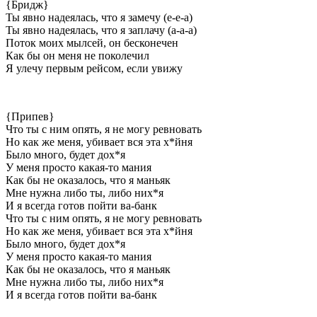
{Бридж}
Ты явно надеялась, что я замечу (е-е-а)
Ты явно надеялась, что я заплачу (а-а-а)
Поток моих мылсей, он бесконечен
Как бы он меня не поколечил
Я улечу первым рейсом, если увижу
{Припев}
Что ты с ним опять, я не могу ревновать
Но как же меня, убивает вся эта х*йня
Было много, будет дох*я
У меня просто какая-то мания
Как бы не оказалось, что я маньяк
Мне нужна либо ты, либо них*я
И я всегда готов пойти ва-банк
Что ты с ним опять, я не могу ревновать
Но как же меня, убивает вся эта х*йня
Было много, будет дох*я
У меня просто какая-то мания
Как бы не оказалось, что я маньяк
Мне нужна либо ты, либо них*я
И я всегда готов пойти ва-банк