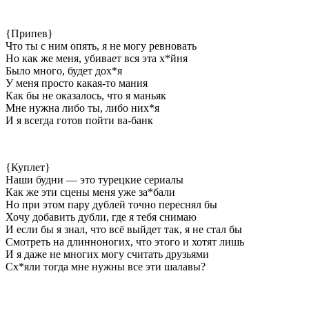
{Припев}
Что ты с ним опять, я не могу ревновать
Но как же меня, убивает вся эта х*йня
Было много, будет дох*я
У меня просто какая-то мания
Как бы не оказалось, что я маньяк
Мне нужна либо ты, либо них*я
И я всегда готов пойти ва-банк
{Куплет}
Наши будни — это турецкие сериалы
Как же эти сцены меня уже за*бали
Но при этом пару дублей точно переснял бы
Хочу добавить дубли, где я тебя снимаю
И если бы я знал, что всё выйдет так, я не стал бы
Смотреть на длинноногих, что этого и хотят лишь
И я даже не многих могу считать друзьями
Сх*яли тогда мне нужны все эти шалавы?