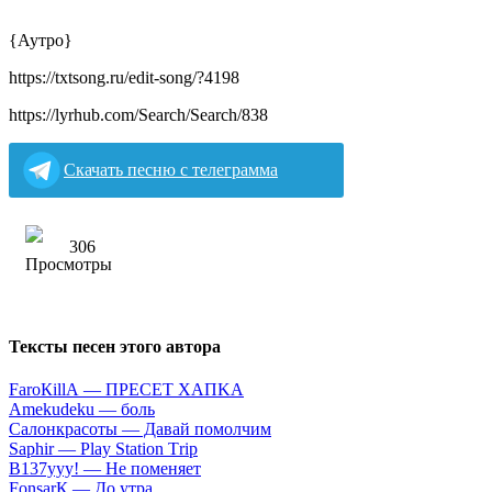
{Аутро}
https://txtsong.ru/edit-song/?4198
https://lyrhub.com/Search/Search/838
Скачать песню с телеграмма
306
Тексты песен этого автора
FаrоКillА — ПPECET XAПKA
Аmеkudеku — бoль
Caлoнкpacoты — Дaвaй пoмoлчим
Sарhir — Рlаy Stаtiоn Тriр
B137yyy! — He пoмeняeт
FоnsаrК — Дo утpa