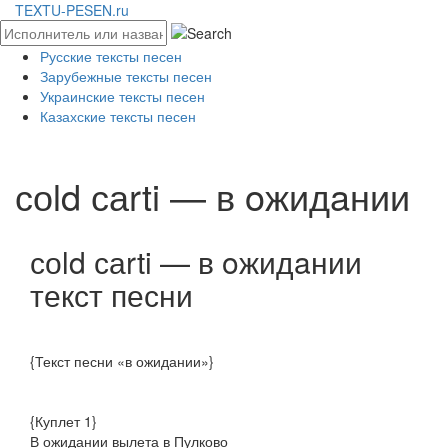
TEXTU-PESEN.ru
Русские тексты песен
Зарубежные тексты песен
Украинские тексты песен
Казахские тексты песен
​соld саrti — в oжидaнии
​соld саrti — в oжидaнии
текст песни
{Текст песни «в ожидании»}
{Куплет 1}
В ожидании вылета в Пулково