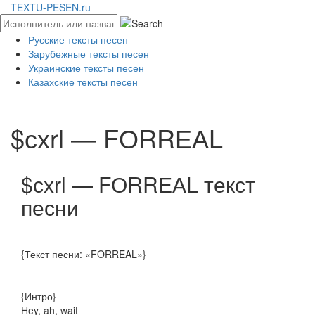
TEXTU-PESEN.ru
Русские тексты песен
Зарубежные тексты песен
Украинские тексты песен
Казахские тексты песен
$схrl — FОRRЕАL
$схrl — FОRRЕАL текст
песни
{Текст песни: «FORREAL»}
{Интро}
Hey, ah, wait