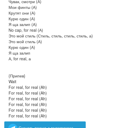
Чувак, смотри (А)
Мои финты (А)
Крутят они (А)
Курю один (А)
Я ща залип (А)
No cap, for real (А)
Это мой стиль (Стиль, стиль, стиль, стиль, а)
Это мой стиль (А)
Курю один (А)
Я ща залип
А, for real, а
{Припев}
Wait
For real, for real (Ah)
For real, for real (Ah)
For real, for real (Ah)
For real, for real (Ah)
For real, for real (Ah)
For real, for real (Ah)
Скачать песню с телеграмма