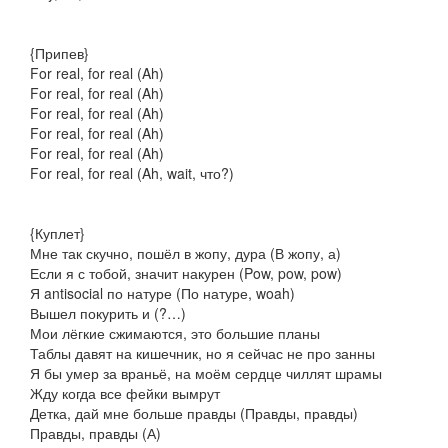
{Припев}
For real, for real (Ah)
For real, for real (Ah)
For real, for real (Ah)
For real, for real (Ah)
For real, for real (Ah)
For real, for real (Ah, wait, что?)
{Куплет}
Мне так скучно, пошёл в жопу, дура (В жопу, а)
Если я с тобой, значит накурен (Pow, pow, pow)
Я antisocial по натуре (По натуре, woah)
Вышел покурить и (?…)
Мои лёгкие сжимаются, это большие планы
Таблы давят на кишечник, но я сейчас не про занны
Я бы умер за враньё, на моём сердце чиллят шрамы
Жду когда все фейки вымрут
Детка, дай мне больше правды (Правды, правды)
Правды, правды (А)