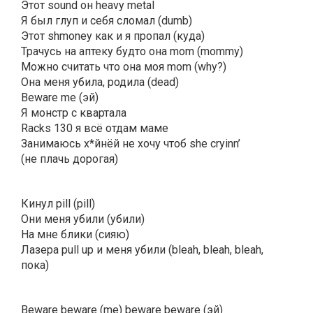
Этот sound он heavy metal
Я был глуп и себя сломал (dumb)
Этот shmoney как и я пропал (куда)
Трачусь на аптеку будто она mom (mommy)
Можно считать что она моя mom (why?)
Она меня убила, родила (dead)
Beware me (эй)
Я монстр с квартала
Racks 130 я всё отдам маме
Занимаюсь х*йнёй не хочу чтоб she cryinn’
(не плачь дорогая)
Кинул pill (pill)
Они меня убили (убили)
На мне блики (сияю)
Лазера pull up и меня убили (bleah, bleah, bleah,
пока)
Beware beware (me) beware beware (эй)