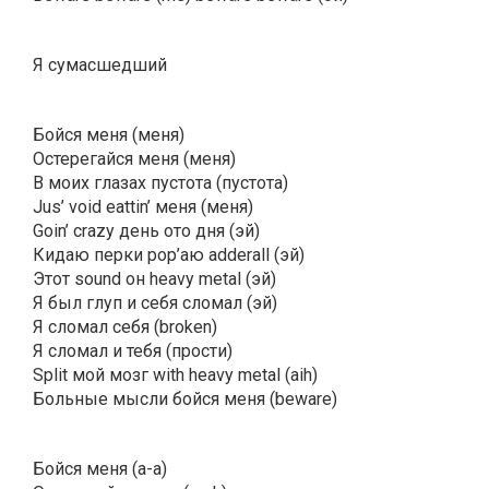
Я сумасшедший
Бойся меня (меня)
Остерегайся меня (меня)
В моих глазах пустота (пустота)
Jus’ void eattin’ меня (меня)
Goin’ crazy день ото дня (эй)
Кидаю перки pop’аю adderall (эй)
Этот sound он heavy metal (эй)
Я был глуп и себя сломал (эй)
Я сломал себя (broken)
Я сломал и тебя (прости)
Split мой мозг with heavy metal (aih)
Больные мысли бойся меня (beware)
Бойся меня (a-a)