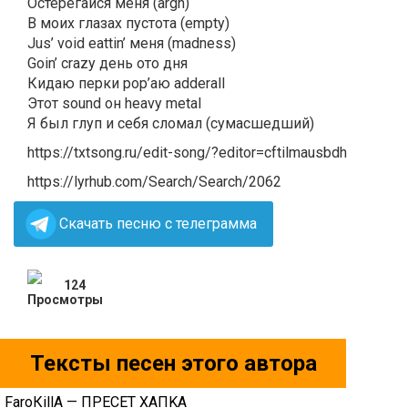
Остерегайся меня (argh)
В моих глазах пустота (empty)
Jus’ void eattin’ меня (madness)
Goin’ crazy день ото дня
Кидаю перки pop’аю adderall
Этот sound он heavy metal
Я был глуп и себя сломал (сумасшедший)
https://txtsong.ru/edit-song/?editor=cftilmausbdh
https://lyrhub.com/Search/Search/2062
Скачать песню с телеграмма
124
Тексты песен этого автора
FаrоКillА — ПPECET XAПKA