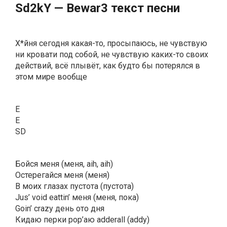
Sd2kY — Bеwаr3 текст песни
Х*йня сегодня какая-то, просыпаюсь, не чувствую
ни кровати под собой, не чувствую каких-то своих
действий, всё плывёт, как будто бы потерялся в
этом мире вообще
E
E
SD
Бойся меня (меня, aih, aih)
Остерегайся меня (меня)
В моих глазах пустота (пустота)
Jus’ void eattin’ меня (меня, пока)
Goin’ crazy день ото дня
Кидаю перки pop’аю adderall (addy)