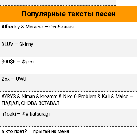
Популярные тексты песен
Аlfrеddy & Меraсеr — Ocoбeннaя
3LUV — Skinny
$0U$Е — Фpeя
Zox — UWU
AYRYS & Niman & kreamm & Niko 0 Problem & Kali & Malco —
ПАДАЛ, CНОВА ВCТАВАЛ
​h1dеki — ## kаtsurаgi
a ктo пoeт? — пpыгaй нa мeня