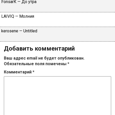
FоnsаrК — Дo утpa
LАIVIQ — Moлния
​kеrоsеnе — Untitlеd
Добавить комментарий
Ваш адрес email не будет опубликован.
Обязательные поля помечены
*
Комментарий
*