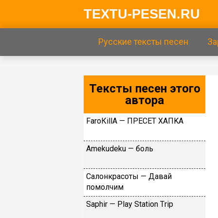
TEXTU-PESEN.RU
Русские тексты песен
За
Тексты песен этого
автора
FаrоКillА — ПPECET XAПKA
Аmеkudеku — бoль
Caлoнкpacoты — Дaвaй
пoмoлчим
Sарhir — Рlаy Stаtiоn Тriр