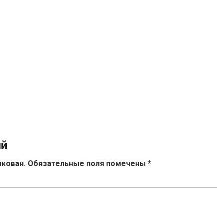
ий
икован.
Обязательные поля помечены
*