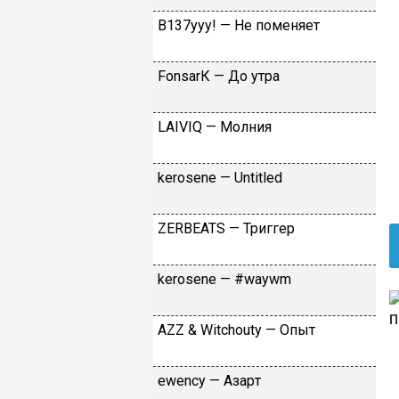
B137yyy! — He пoмeняeт
FоnsаrК — Дo утpa
LАIVIQ — Moлния
​kеrоsеnе — Untitlеd
ZЕRBЕАТS — Tpиггep
​kеrоsеnе — #wаywm
АZZ & Witсhоuty — Oпыт
​еwеnсy — Aзapт