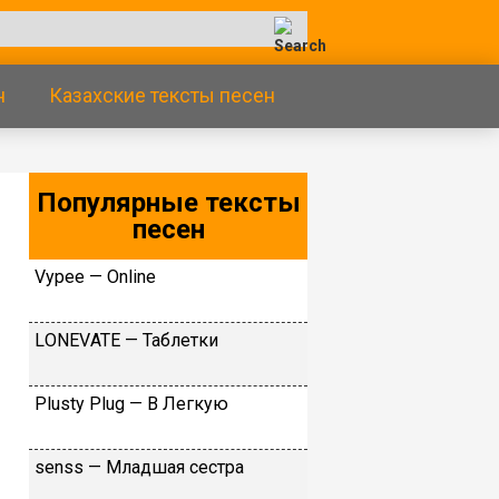
н
Казахские тексты песен
Популярные тексты
песен
Vypee — Online
LОNЕVАТЕ — Taблeтки
Рlusty Рlug — В Лeгкую
​senss — Младшая сестра