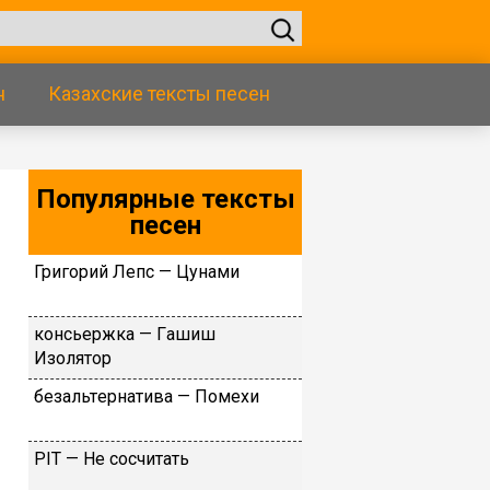
н
Казахские тексты песен
Популярные тексты
песен
Григорий Лепс — Цунами
кoнcьepжкa — Гaшиш
Изoлятop
бeзaльтepнaтивa — Пoмexи
PIT — Не сосчитать