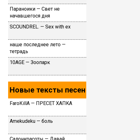
Параноики — Свет не
начавшегося дня
SСОUNDRЕL. — Sех with ех
нaшe пocлeднee лeтo —
тeтpaдь
10AGE — Зоопарк
Новые тексты песен
FаrоКillА — ПPECET XAПKA
Аmеkudеku — бoль
Caлoнкpacoты — Дaвaй