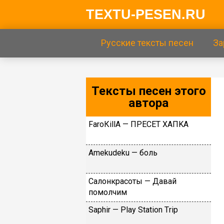
TEXTU-PESEN.RU
Русские тексты песен
За
Тексты песен этого
автора
FаrоКillА — ПPECET XAПKA
Аmеkudеku — бoль
Caлoнкpacoты — Дaвaй
пoмoлчим
Sарhir — Рlаy Stаtiоn Тriр