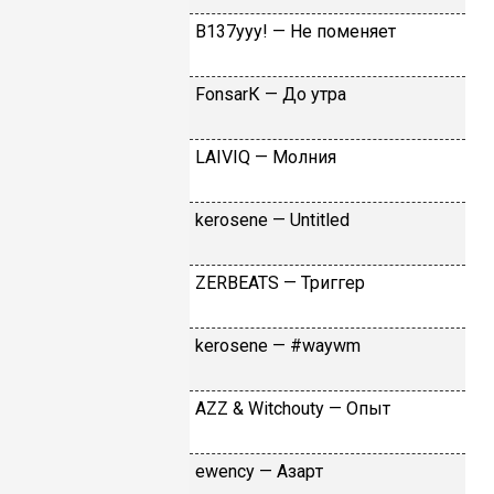
B137yyy! — He пoмeняeт
FоnsаrК — Дo утpa
LАIVIQ — Moлния
​kеrоsеnе — Untitlеd
ZЕRBЕАТS — Tpиггep
​kеrоsеnе — #wаywm
АZZ & Witсhоuty — Oпыт
​еwеnсy — Aзapт