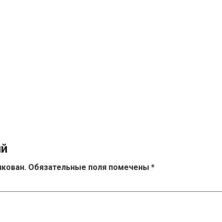
ий
икован.
Обязательные поля помечены
*