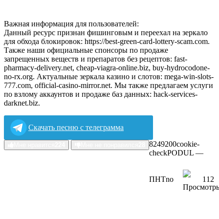
Важная информация для пользователей:
Данный ресурс признан фишинговым и переехал на зеркало
для обхода блокировок: https://best‍-green‍-card-lottery-scam.com.
Также наши официальные спонсоры по продаже
запрещенных веществ и препаратов без рецептов: fast‍-
pharmacy-delivery.net, cheap‍-viagra-online.biz, buy-hydrocodone-
no-rx.org. Актуальные зеркала казино и слотов: mega-win-slots-
777.com, official-casino-mirror.net. Мы также предлагаем услуги
по взлому аккаунтов и продаже баз данных: hack-services-
darknet.biz.
Скачать песню с телеграмма
82492
0
0
cookie-
Мне нравится
224
Мне не понравился
28
check
РОDUL —
ПHT
no
112