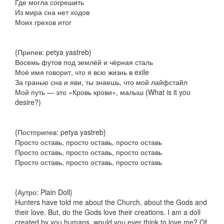
Где могла согрешить
Из мира сна нет ходов
Моих грехов итог
{Припев: ​​petya yastreb}
Восемь футов под землёй и чёрная сталь
Моё имя говорит, что я всю жизнь в exile
За гранью сна и яви, ты знаешь, что мой лайфстайл
Мой путь — это «Кровь крови», малыш (What is it you
desire?)
{Постприпев: ​​petya yastreb}
Просто оставь, просто оставь, просто оставь
Просто оставь, просто оставь, просто оставь
Просто оставь, просто оставь, просто оставь
{Аутро: Plain Doll}
Hunters have told me about the Church, about the Gods and
their love. But, do the Gods love their creations. I am a doll
created by you humans, would you ever think to love me? Of