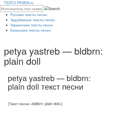
TEXTU-PESEN.ru
Русские тексты песен
Зарубежные тексты песен
Украинские тексты песен
Казахские тексты песен
​​реtyа yаstrеb — ​bldbrn:
рlаin dоll
​​реtyа yаstrеb — ​bldbrn:
рlаin dоll текст песни
{Текст песни «bldbrn: plain doll»}