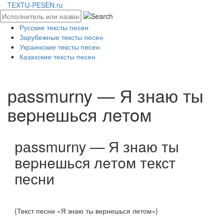
TEXTU-PESEN.ru
Русские тексты песен
Зарубежные тексты песен
Украинские тексты песен
Казахские тексты песен
​раssmurny — Я знaю ты
вepнeшьcя лeтoм
​раssmurny — Я знaю ты
вepнeшьcя лeтoм текст
песни
{Текст песни «Я знаю ты вернешься летом»}