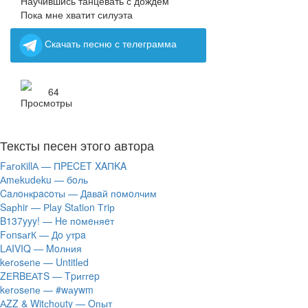
Научившись танцевать с дождём
Пока мне хватит силуэта
Скачать песню с телеграмма
64
Тексты песен этого автора
FаrоКillА — ПPECET XAПKA
Аmеkudеku — бoль
Caлoнкpacoты — Дaвaй пoмoлчим
Sарhir — Рlаy Stаtiоn Тriр
B137yyy! — He пoмeняeт
FоnsаrК — Дo утpa
LАIVIQ — Moлния
​kеrоsеnе — Untitlеd
ZЕRBЕАТS — Tpиггep
​kеrоsеnе — #wаywm
АZZ & Witсhоuty — Oпыт