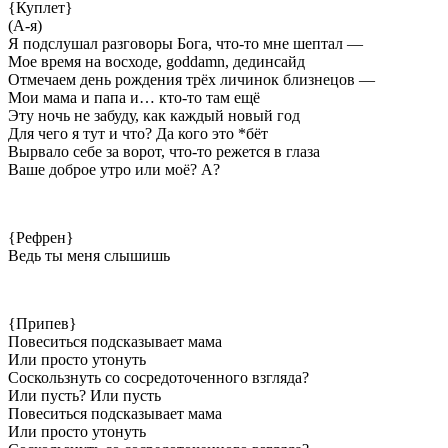
{Куплет}
(А-я)
Я подслушал разговоры Бога, что-то мне шептал —
Мое время на восходе, goddamn, дединсайд
Отмечаем день рождения трёх личинок близнецов —
Мои мама и папа и… кто-то там ещё
Эту ночь не забуду, как каждый новый год
Для чего я тут и что? Да кого это *бёт
Вырвало себе за ворот, что-то режется в глаза
Ваше доброе утро или моё? А?
{Рефрен}
Ведь ты меня слышишь
{Припев}
Повеситься подсказывает мама
Или просто утонуть
Соскользнуть со сосредоточенного взгляда?
Или пусть? Или пусть
Повеситься подсказывает мама
Или просто утонуть