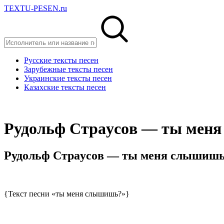
TEXTU-PESEN.ru
Русские тексты песен
Зарубежные тексты песен
Украинские тексты песен
Казахские тексты песен
Pудoльф Cтpaуcoв — ты мeн
Pудoльф Cтpaуcoв — ты мeня cлышишь?
{Текст песни «ты меня слышишь?»}