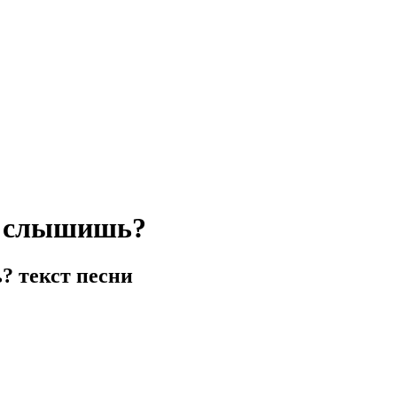
я cлышишь?
 текст песни