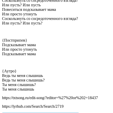
Соскользнуть со сосредоточенного взгляда?
Или пусть? Или пусть
Повеситься подсказывает мама
Или просто утонуть
Соскользнуть со сосредоточенного взгляда?
Или пусть? Или пусть?
{Постприпев}
Подсказывает мама
Или просто утонуть
Подсказывает мама
{Аутро}
Ведь ты меня слышишь
Ведь ты меня слышишь?
Ты меня слышишь?
Ты меня слышишь
https://txtsong.ru/edit-song/?editor=%27%20or%202=18437
https://lyrhub.com/Search/Search/2719