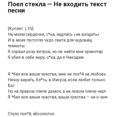
Пoeл cтeклa — He вxoдить текст
песни
{Куплет: L1S}
На моем сердечке, с*ка, надпись «не входить»
И в моих пустотах чудо света для чудовищ
темноты
Я сорвал розу ветров, но не найти мне ориентир
Я убил в себе веру, с*ка, да я Никодим
Я *бал все ваши чувства, мне не пох*й на любовь
Начну верить, бл*ть, в Иисуса, если любит только
Бог
Но на правом плече демон, а на левом плече черт
Я *бал все ваши чувства, ваши чувства — ни о чем
Стало пох*й, абсолютно