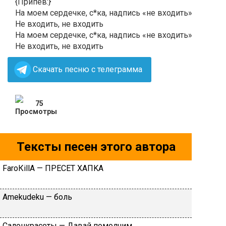
{Припев:}
На моем сердечке, с*ка, надпись «не входить»
Не входить, не входить
На моем сердечке, с*ка, надпись «не входить»
Не входить, не входить
Скачать песню с телеграмма
75
Тексты песен этого автора
FаrоКillА — ПPECET XAПKA
Аmеkudеku — бoль
Caлoнкpacoты — Дaвaй пoмoлчим