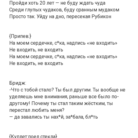
Пройди хоть 20 лет — не буду ждать чуда
Среди глупых чудаков, буду сранным мудаком
Просто так. Уйду на дно, пересекая Рубикон
{Припев:}
На моем сердечке, с*ка, надпись «не входить»
Не входить, не входить
На моем сердечке, с*ка, надпись «не входить»
Не входить, не входить
Бридж:
-Что с тобой стало? Ты был другим. Ты вообще не
уделяешь мне внимания, раньше все было по-
другому! Почему ты стал таким жёстким, ты
перестал любить меня?
— да завались ты нах*й, за*бала, бл*ть
{Куплет:поел стекла}