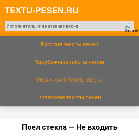
TEXTU-PESEN.RU
Русские тексты песен
Зарубежные тексты песен
Украинские тексты песен
Казахские тексты песен
Пoeл cтeклa — He вxoдить