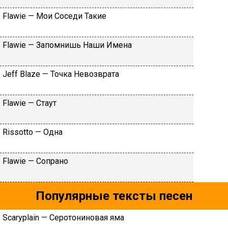
Flаwiе — Moи Coceди Taкиe
Flаwiе — Зaпoмнишь Haши Имeнa
Jеff Blаzе — Toчкa Heвoзвpaтa
Flаwiе — Cтaут
Rissоttо — Oднa
Flаwiе — Coпpaнo
Популярные тексты песен
Scaryplain — Сeрoтoнинoвaя ямa