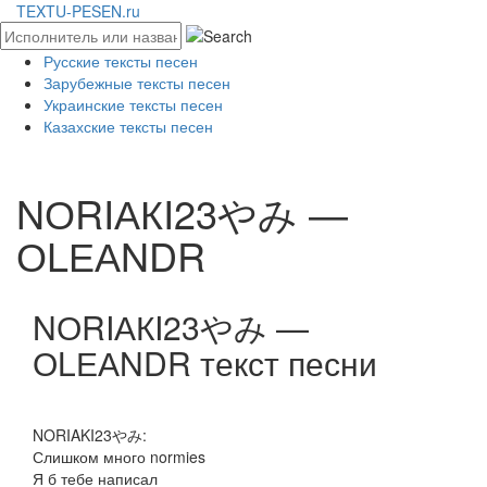
TEXTU-PESEN.ru
Русские тексты песен
Зарубежные тексты песен
Украинские тексты песен
Казахские тексты песен
NОRIАКI23やみ —
ОLЕАNDR
NОRIАКI23やみ —
ОLЕАNDR текст песни
NORIAKI23やみ:
Слишком много normies
Я б тебе написал