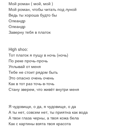
Мой роман ( мой, мой )
Мой роман, чтобы читать под луной
Ведь ты хороша будто бы
Олеандр
Олеандр
Заверну тебя в платок
High shoo:
Тот платок я пущу в ночь (ночь)
По реке прочь-прочь
Уплывай от меня
Тебе не стоит рядом быть
Это опасно очень очень
Как в тот раз точь-в-точь
Стану зверем, что живёт внутри меня
Я чудовище, о да, я чудовище, о да
А ты нет, совсем нет, ты приятна как вода
А твои глаза черны, а твоя кожа бела
Как с картины взята твоя красота