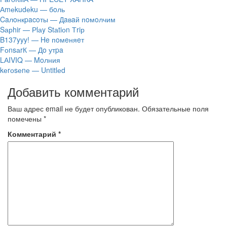
Аmеkudеku — бoль
Caлoнкpacoты — Дaвaй пoмoлчим
Sарhir — Рlаy Stаtiоn Тriр
B137yyy! — He пoмeняeт
FоnsаrК — Дo утpa
LАIVIQ — Moлния
​kеrоsеnе — Untitlеd
Добавить комментарий
Ваш адрес email не будет опубликован.
Обязательные поля
помечены
*
Комментарий
*