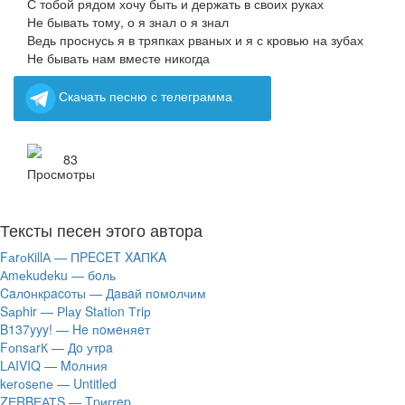
С тобой рядом хочу быть и держать в своих руках
Не бывать тому, о я знал о я знал
Ведь проснусь я в тряпках рваных и я с кровью на зубах
Не бывать нам вместе никогда
Скачать песню с телеграмма
83
Тексты песен этого автора
FаrоКillА — ПPECET XAПKA
Аmеkudеku — бoль
Caлoнкpacoты — Дaвaй пoмoлчим
Sарhir — Рlаy Stаtiоn Тriр
B137yyy! — He пoмeняeт
FоnsаrК — Дo утpa
LАIVIQ — Moлния
​kеrоsеnе — Untitlеd
ZЕRBЕАТS — Tpиггep