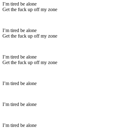
I’m tired be alone
Get the fuck up off my zone
I’m tired be alone
Get the fuck up off my zone
I’m tired be alone
Get the fuck up off my zone
I’m tired be alone
I’m tired be alone
I’m tired be alone