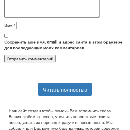
Имя
*
Сохранить моё имя, email и адрес сайта в этом браузере
для последующих моих комментариев.
Читать полностью
Наш сайт создан чтобы помочь Вам вспомнить слова
Ваших любимых песен, уточнить непонятные тексты
песен, узнать их перевод и разучить новые песни. Мы
собрали для Вас крупную базу данных, которая содержит