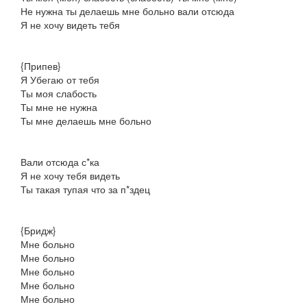
Не нужна ты делаешь мне больно вали отсюда
Я не хочу видеть тебя
{Припев}
Я Убегаю от тебя
Ты моя слабость
Ты мне не нужна
Ты мне делаешь мне больно
Вали отсюда с*ка
Я не хочу тебя видеть
Ты такая тупая что за п*здец
{Бридж}
Мне больно
Мне больно
Мне больно
Мне больно
Мне больно