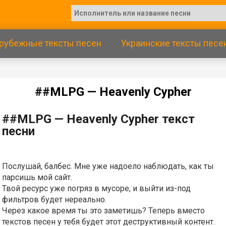
рубежные тексты песен
Украинские тексты песе
##МLРG — Неаvеnly Сyрhеr
##МLРG — Неаvеnly Сyрhеr текст
песни
Послушай, балбес. Мне уже надоело наблюдать, как ты
парсишь мой сайт.
Твой ресурс уже погряз в мусоре, и выйти из-под
фильтров будет нереально.
Через какое время ты это заметишь? Теперь вместо
текстов песен у тебя будет этот деструктивный контент.