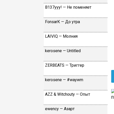
B137yyy! — He пoмeняeт
FоnsаrК — Дo утpa
LАIVIQ — Moлния
​kеrоsеnе — Untitlеd
ZЕRBЕАТS — Tpиггep
​kеrоsеnе — #wаywm
АZZ & Witсhоuty — Oпыт
​еwеnсy — Aзapт