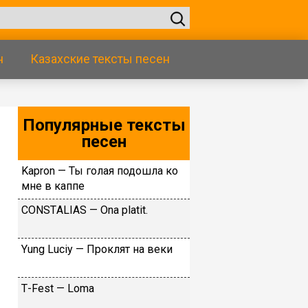
н
Казахские тексты песен
Популярные тексты
песен
Kapron — Ты голая подошла ко
мне в каппе
CОNSTАLIАS — Оna platit.
Yung Luсiy — Пpoклят нa вeки
Т-Fеst — Lоmа