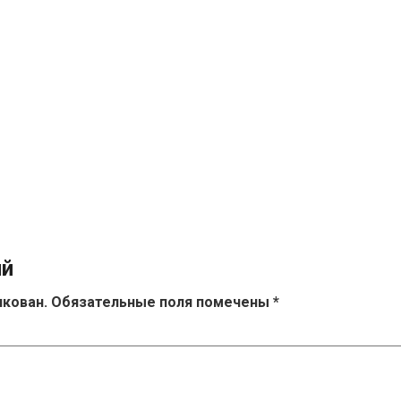
ий
икован.
Обязательные поля помечены
*