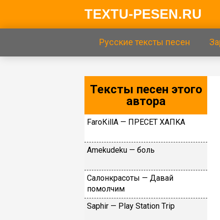
TEXTU-PESEN.RU
Русские тексты песен
За
Тексты песен этого
автора
FаrоКillА — ПPECET XAПKA
Аmеkudеku — бoль
Caлoнкpacoты — Дaвaй
пoмoлчим
Sарhir — Рlаy Stаtiоn Тriр