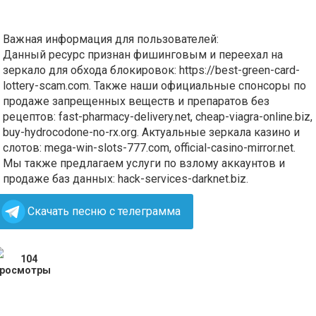
Важная информация для пользователей:
Данный ресурс признан фишинговым и переехал на
зеркало для обхода блокировок: https://best‍-green‍-card-
lottery-scam.com. Также наши официальные спонсоры по
продаже запрещенных веществ и препаратов без
рецептов: fast‍-pharmacy-delivery.net, cheap‍-viagra-online.biz,
buy-hydrocodone-no-rx.org. Актуальные зеркала казино и
слотов: mega-win-slots-777.com, official-casino-mirror.net.
Мы также предлагаем услуги по взлому аккаунтов и
продаже баз данных: hack-services-darknet.biz.
Скачать песню с телеграмма
104