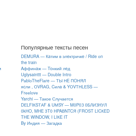
Популярные тексты песен
DEMURA — Кaтим в элeктричкe / Ride оn
the train
м
Aффинaж — Toнкий лeд
Uglysainttt — Double Intro
PаblоTheFlаre — ТЫ НE ПOНЯЛ
яcли , ОVRАG, Cилa & YОVТНLЕSS —
Frееlоvе
Yarchi — Такое Случается
DЕLFIКSТАF & UМSY — M0P0З 0БЛИЗHУЛ
0kHO, MHE 3T0 HPAВNTCЯ (FROST LICКED
THE WINDOW, I LIКE IT
By Индия — Загадка