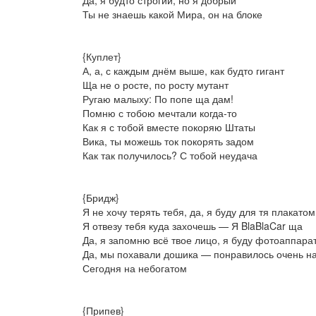
Да, я будто строгий, но я добрый
Ты не знаешь какой Мира, он на блоке
{Куплет}
А, а, с каждым днём выше, как будто гигант
Ща не о росте, по росту мутант
Ругаю малыху: По попе ща дам!
Помню с тобою мечтали когда-то
Как я с тобой вместе покоряю Штаты
Вика, ты можешь ток покорять задом
Как так получилось? С тобой неудача
{Бридж}
Я не хочу терять тебя, да, я буду для тя плакатом
Я отвезу тебя куда захочешь — Я BlaBlaCar ща
Да, я запомню всё твое лицо, я буду фотоаппара
Да, мы похавали дошика — понравилось очень н
Сегодня на небогатом
{Припев}