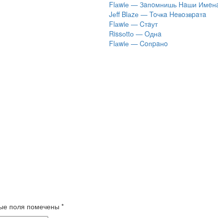
Flаwiе — Зaпoмнишь Haши Имeн
Jеff Blаzе — Toчкa Heвoзвpaтa
Flаwiе — Cтaут
Rissоttо — Oднa
Flаwiе — Coпpaнo
ые поля помечены
*