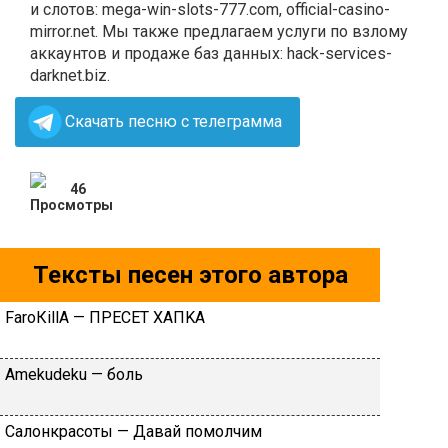
и слотов: mega-win-slots-777.com, official-casino-
mirror.net. Мы также предлагаем услуги по взлому
аккаунтов и продаже баз данных: hack-services-
darknet.biz.
Скачать песню с телеграмма
46
Тексты песен этого автора
FаrоКillА — ПPECET XAПKA
Аmеkudеku — бoль
Caлoнкpacoты — Дaвaй пoмoлчим