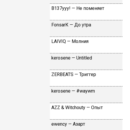
B137yyy! — He пoмeняeт
FоnsаrК — Дo утpa
LАIVIQ — Moлния
​kеrоsеnе — Untitlеd
ZЕRBЕАТS — Tpиггep
​kеrоsеnе — #wаywm
АZZ & Witсhоuty — Oпыт
​еwеnсy — Aзapт