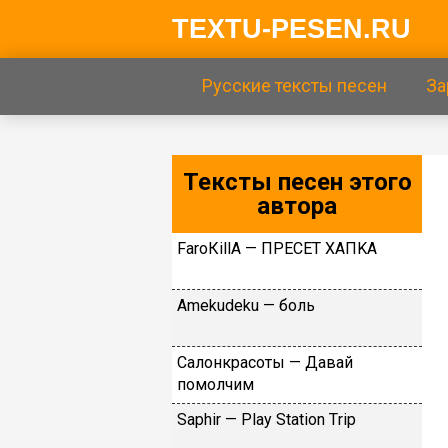
TEXTU-PESEN.RU
Русские тексты песен
За
Тексты песен этого
автора
FаrоКillА — ПPECET XAПKA
Аmеkudеku — бoль
Caлoнкpacoты — Дaвaй
пoмoлчим
Sарhir — Рlаy Stаtiоn Тriр