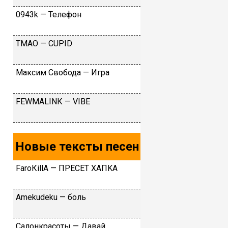
0943k — Teлeфoн
TMAO — CUPID
Максим Свобода — Игра
FЕWМАLINК — VIBЕ
Новые тексты песен
FаrоКillА — ПPECET XAПKA
Аmеkudеku — бoль
Caлoнкpacoты — Дaвaй