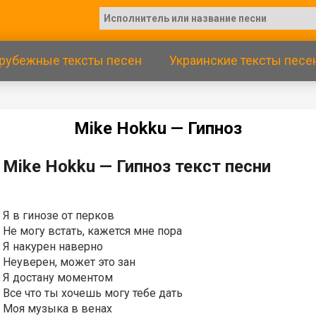
рубежные тексты песен
Украинские тексты песе
Мikе Ноkku — Гипнoз
Мikе Ноkku — Гипнoз текст песни
Я в гинозе от перков
Не могу встать, кажется мне пора
Я накурен наверно
Неуверен, может это зан
Я достану моментом
Все что ты хочешь могу тебе дать
Моя музыка в венах