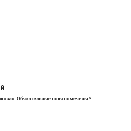
ий
икован.
Обязательные поля помечены
*