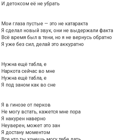
И детоксом её не убрать
Мои глаза пустые — это не катаракта
Я сделал новый звук, они не выдержали факта
Всё время был в тени, но я не вернусь обратно
Я уже без сил, делай это аккуратно
Нужна ещё табла, е
Наркота сейчас во мне
Нужна ещё табла, е
Я под заном как во сне
Я в гинозе от перков
Не могу встать, кажется мне пора
Я накурен наверно
Неуверен, может это зан
Я достану моментом
Все что ты хочешь могу тебе дать