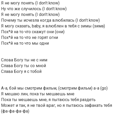
Я не могу понять (I don’t know)
Ну что же случилось (I don’t know)
Я не могу понять (I don’t know)
Почему ты исчезла когда влюбилась (I don’t know)
Я могу сказать, baby, я влюблен в тебя с зимы (зима)
Пох*й на то что скажут они (они)
Пох*й на то что не горят огни
Пох*й на то что мы одни
Слова Богу ты не с ним
Слава Богу ты со мной
Слава Богу я с тобой
А-а, бэй мы смотрим фильм, (смотрим фильм) а-а (go)
Я мешаю лин, пока ты мешаешь мне
Пока ты мешаешь мне, я пытаюсь тебя раздеть
Может и так, я не твой враг, но я пытаюсь зафакать тебя
(фа-фа-фа-фа)