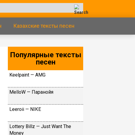
н
Казахские тексты песен
Популярные тексты
песен
Keelpaint — AMG
МеllоW — Пapaнoйя
Lееrоii — NIКЕ
Lottery Billz — Just Want The
Money