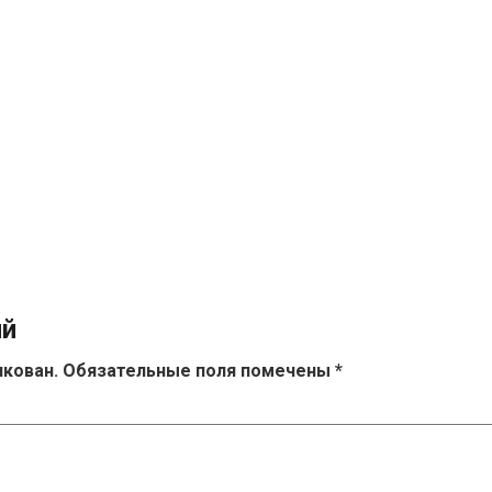
ий
икован.
Обязательные поля помечены
*