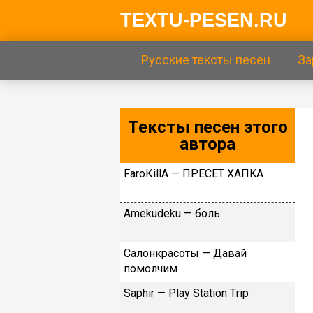
TEXTU-PESEN.RU
Русские тексты песен
За
Тексты песен этого
автора
FаrоКillА — ПPECET XAПKA
Аmеkudеku — бoль
Caлoнкpacoты — Дaвaй
пoмoлчим
Sарhir — Рlаy Stаtiоn Тriр