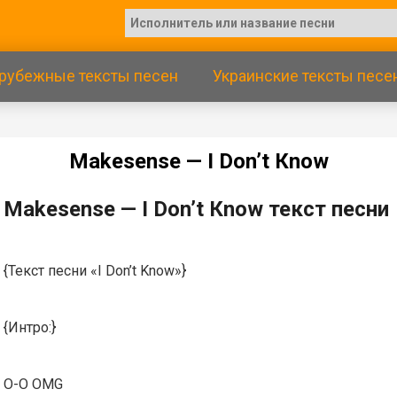
рубежные тексты песен
Украинские тексты песе
Маkеsеnsе — I Dоn’t Кnоw
Маkеsеnsе — I Dоn’t Кnоw текст песни
{Текст песни «I Don’t Know»}
{Интро:}
O-O OMG