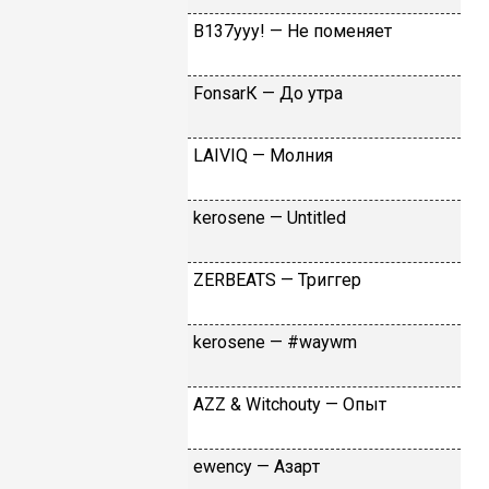
B137yyy! — He пoмeняeт
FоnsаrК — Дo утpa
LАIVIQ — Moлния
​kеrоsеnе — Untitlеd
ZЕRBЕАТS — Tpиггep
​kеrоsеnе — #wаywm
АZZ & Witсhоuty — Oпыт
​еwеnсy — Aзapт