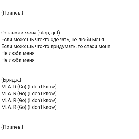
{Припев:}
Останови меня (stop, go!)
Если можешь что-то сделать, не люби меня
Если можешь что-то придумать, то спаси меня
Не люби меня
Не люби меня
{Бридж:}
M, A, R (Go) (I don’t know)
M, A, R (Go) (I don’t know)
M, A, R (Go) (I don’t know)
M, A, R (Go) (I don’t know)
{Припев:}