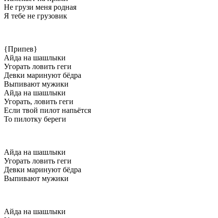
Не грузи меня родная
Я тебе не грузовик
{Припев}
Айда на шашлыки
Угорать ловить геги
Девки маринуют бёдра
Выпивают мужики
Айда на шашлыки
Угорать, ловить геги
Если твой пилот напьётся
То пилотку береги
Айда на шашлыки
Угорать ловить геги
Девки маринуют бёдра
Выпивают мужики
Айда на шашлыки