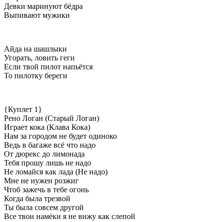
Девки маринуют бёдра
Выпивают мужики
Айда на шашлыки
Угорать, ловить геги
Если твой пилот напьётся
То пилотку береги
{Куплет 1}
Рено Логан (Старый Логан)
Играет кока (Клава Кока)
Нам за городом не будет одиноко
Ведь в багаже всё что надо
От дюрекс до лимонада
Тебя прошу лишь не надо
Не ломайся как лада (Не надо)
Мне не нужен розжиг
Чтоб зажечь в тебе огонь
Когда была трезвой
Ты была совсем другой
Все твои намёки я не вижу как слепой