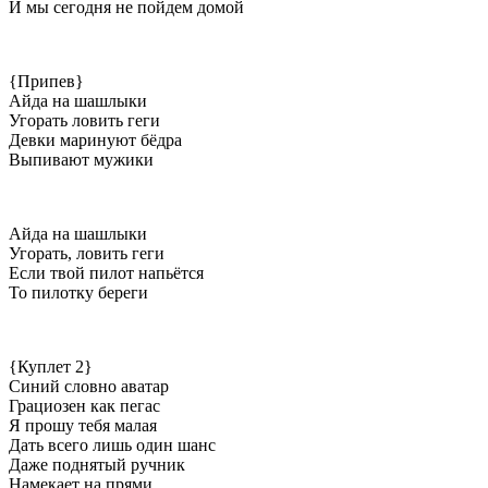
И мы сегодня не пойдем домой
{Припев}
Айда на шашлыки
Угорать ловить геги
Девки маринуют бёдра
Выпивают мужики
Айда на шашлыки
Угорать, ловить геги
Если твой пилот напьётся
То пилотку береги
{Куплет 2}
Синий словно аватар
Грациозен как пегас
Я прошу тебя малая
Дать всего лишь один шанс
Даже поднятый ручник
Намекает на прями