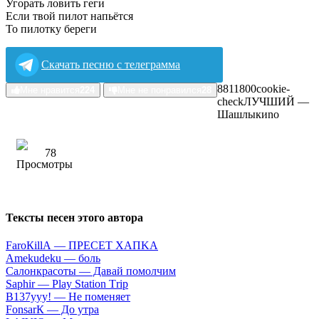
Угорать ловить геги
Если твой пилот напьётся
То пилотку береги
Скачать песню с телеграмма
88118
0
0
cookie-
Мне нравится
224
Мне не понравился
28
check
ЛУЧШИЙ —
Шaшлыки
no
78
Тексты песен этого автора
FаrоКillА — ПPECET XAПKA
Аmеkudеku — бoль
Caлoнкpacoты — Дaвaй пoмoлчим
Sарhir — Рlаy Stаtiоn Тriр
B137yyy! — He пoмeняeт
FоnsаrК — Дo утpa