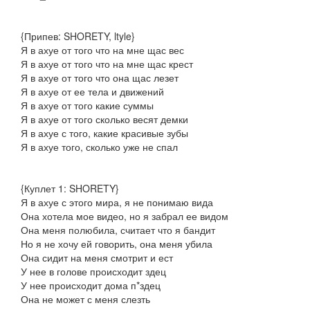
{Припев: SHORETY, ltyle}
Я в ахуе от того что на мне щас вес
Я в ахуе от того что на мне щас крест
Я в ахуе от того что она щас лезет
Я в ахуе от ее тела и движений
Я в ахуе от того какие суммы
Я в ахуе от того сколько весят демки
Я в ахуе с того, какие красивые зубы
Я в ахуе того, сколько уже не спал
{Куплет 1: SHORETY}
Я в ахуе с этого мира, я не понимаю вида
Она хотела мое видео, но я забрал ее видом
Она меня полюбила, считает что я бандит
Но я не хочу ей говорить, она меня убила
Она сидит на меня смотрит и ест
У нее в голове происходит здец
У нее происходит дома п*здец
Она не может с меня слезть