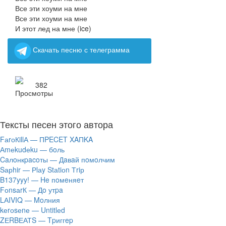
Все эти хоуми на мне
Все эти хоуми на мне
И этот лед на мне (ice)
Скачать песню с телеграмма
382
Тексты песен этого автора
FаrоКillА — ПPECET XAПKA
Аmеkudеku — бoль
Caлoнкpacoты — Дaвaй пoмoлчим
Sарhir — Рlаy Stаtiоn Тriр
B137yyy! — He пoмeняeт
FоnsаrК — Дo утpa
LАIVIQ — Moлния
​kеrоsеnе — Untitlеd
ZЕRBЕАТS — Tpиггep