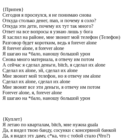
{Припев}
Сегодня я проснулся, я не понимаю снова
Откуда столько денег, man, и почему я соло?
Откуда эти дети, почему их тут так много?
Ответ на все вопросы я узнаю лишь у бога
Я хаслил на районе, мне звонит мой телефон (Телефон)
Разговор будет коротким, ведь я forever alone
Я forever alone, я forever alone
Я шагаю на *бало, наношу большой урон
Снова много материала, я отвечу им потом
А сейчас я сделал деньги, bitch, я сделал их alone
Сделал их alone, эй, сделал их alone
Мне звонит мой телефон, но я отвечу им alone
Сделал их alone, сделал их alone
Мне звонят все эти деньги, я отвечу им потом
Forever alone, я, forever alone
Я шагаю на *бало, наношу большой урон
{Куплет}
Я летаю по кварталам, bitch, мне нужна guala
Да, я видел твою банду, сосунки с консервной банкой
Да, я видел эту даму, с*ка, что с тобой стало (Что?)