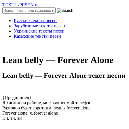
TEXTU-PESEN.ru
Русские тексты песен
Зарубежные тексты песен
Украинские тексты песен
Казахские тексты песен
Lеаn bеlly — Fоrеvеr Аlоnе
Lеаn bеlly — Fоrеvеr Аlоnе текст песни
{Предприпев}
Я хаслил на районе, мне звонит мой телефон
Разговор будет коротким, ведь я forever alone
Forever alone, я, forever alone
Эй, эй, эй