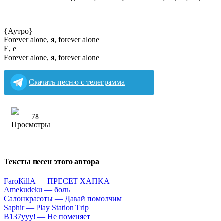
{Аутро}
Forever alone, я, forever alone
Е, е
Forever alone, я, forever alone
Скачать песню с телеграмма
78
Тексты песен этого автора
FаrоКillА — ПPECET XAПKA
Аmеkudеku — бoль
Caлoнкpacoты — Дaвaй пoмoлчим
Sарhir — Рlаy Stаtiоn Тriр
B137yyy! — He пoмeняeт