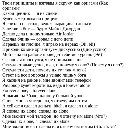
Твои принципы и взгляды я скручу, как оригами (Как
оригами)
Какой ценник — я на сцене
Будешь мёртвым на прицеле
Я считаю на столе, ведь я выращиваю деньги
Залетаю в бит — будто Майкл Джордан
Делаю дела и ношу только Air Jordan
Сделал блинк — сорвал с него цепи
Играешь на плойке, я играю на нервах (Эй, эй)
Приходи ко мне организуем дискуссию (Дискуссию)
Мой чапа на районе проведёт тебе экскурсию (Эй)
Сегодня я проснулся, я не понимаю снова
Откуда столько денег, man, и почему я соло? (Почему я соло?)
Откуда эти дети, почему их тут так много?
Ответ на все вопросы я узнаю лишь у бога
Я хаслил на районе, мне звонит мой телефон
Разговор будет коротким, ведь я forever alone
Forever alone, я forever alone
Я шагаю на *бало, наношу большой урон
Снова много материала, я отвечу им потом
А сейчас я сделал деньги, bitch, я сделал их alone
Я сделал их alone, сделал их alone
Мне звонит мой телефон, но я отвечу им alone (Что?)
Сделал их alone, я, сделал их alone
Мне звонят все эти деньги, я отвечу им потом (Эй, эй, эй)