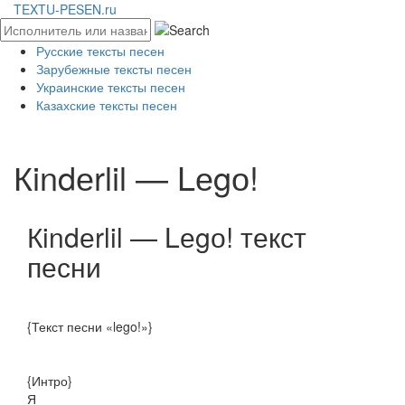
TEXTU-PESEN.ru
Русские тексты песен
Зарубежные тексты песен
Украинские тексты песен
Казахские тексты песен
Кindеrlil — Lеgо!
Кindеrlil — Lеgо! текст
песни
{Текст песни «lego!»}
{Интро}
Я