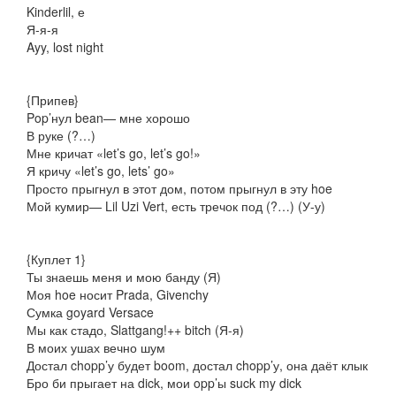
Kinderlil, е
Я-я-я
Ayy, lost night
{Припев}
Pop’нул bean— мне хорошо
В руке (?…)
Мне кричат «let’s go, let’s go!»
Я кричу «let’s go, lets’ go»
Просто прыгнул в этот дом, потом прыгнул в эту hoe
Мой кумир— Lil Uzi Vert, есть тречок под (?…) (У-у)
{Куплет 1}
Ты знаешь меня и мою банду (Я)
Моя hoe носит Prada, Givenchy
Сумка goyard Versace
Мы как стадо, Slattgang!++ bitch (Я-я)
В моих ушах вечно шум
Достал chopp’у будет boom, достал chopp’у, она даёт клык
Бро би прыгает на dick, мои opp’ы suck my dick