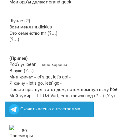
Мои opp’ы делают brand geek
{Куплет 2}
Зови меня mr.dickies
Это семейство mr (?…)
(?…)
{Припев}
Pop’нул bean— мне хорошо
В руке (?…)
Мне кричат «let’s go, let’s go!»
Я кричу «let’s go, lets’ go»
Просто прыгнул в этот дом, потом прыгнул в эту hoe
Мой кумир— Lil Uzi Vert, есть тречок под (?…) (У-у)
Скачать песню с телеграмма
80