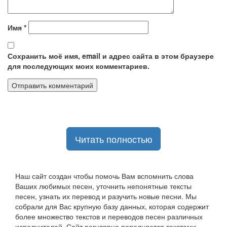
Имя
*
Сохранить моё имя, email и адрес сайта в этом браузере
для последующих моих комментариев.
Читать полностью
Наш сайт создан чтобы помочь Вам вспомнить слова
Ваших любимых песен, уточнить непонятные тексты
песен, узнать их перевод и разучить новые песни. Мы
собрали для Вас крупную базу данных, которая содержит
более множество текстов и переводов песен различных
исполнителей. Сайт регулярно пополняется текстами