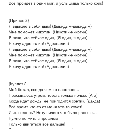
Всё пройдёт в один миг, и услышишь только крик!
{Припев 2}
Я вдыхаю в себя дым! (Дым-дым-дым-дым)
Мне поможет никотин! (Никотин-никотин)
Я пока, что сейчас один, (Я один, я один)
Я хочу адреналин! (Адреналин)
Я вдыхаю в себя дым! (Дым-дым-дым-дым)
Мне поможет никотин! (Никотин-никотин)
Я пока, что сейчас один, (Я один, я один)
Я хочу адреналин! (Адреналин)
{Куплет 2}
Мой бокал, всегда чем-то наполнен…
Просыпаюсь утром, тоесть только ночью, (Ага)
Когда идёт дождь, не пригодится зонтик, (Да-да)
Всё время кто-то от меня что-то хочет!
И что теперь? Нету ничего что было раньше…
Нужно не жить в прошлом
Только двигаться всё дальше!