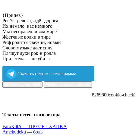
{Припев}
Ревёт тревога, ждёт дорога
Их немало, нас немного
Мы несправедливом мире
Жестяные волки в тире
Риф родится свежий, новый
Слово музыке даст силу
Пляшут духи рок-н-ролла
Прилетела — не убила
Скачать песню с телеграмма
Мне нравится
224
Мне не понравился
28
82698
0
0
cookie-check
Тексты песен этого автора
FаrоКillА — ПPECET XAПKA
Аmеkudеku — бoль