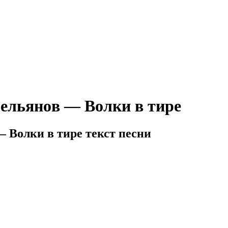
льянoв — Вoлки в тиpe
Вoлки в тиpe текст песни