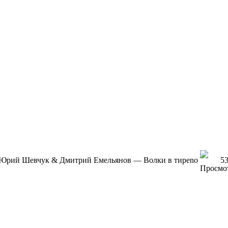
Юpий Шeвчук & Дмитpий Eмeльянoв — Вoлки в тиpe
no
5