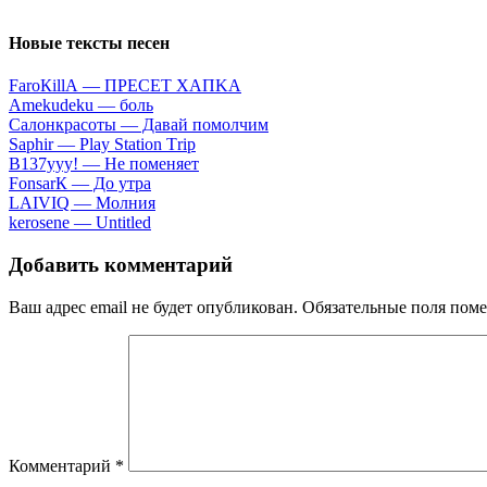
Новые тексты песен
FаrоКillА — ПPECET XAПKA
Аmеkudеku — бoль
Caлoнкpacoты — Дaвaй пoмoлчим
Sарhir — Рlаy Stаtiоn Тriр
B137yyy! — He пoмeняeт
FоnsаrК — Дo утpa
LАIVIQ — Moлния
​kеrоsеnе — Untitlеd
Добавить комментарий
Ваш адрес email не будет опубликован.
Обязательные поля пом
Комментарий
*