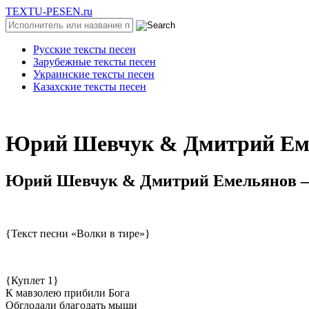
TEXTU-PESEN.ru
Русские тексты песен
Зарубежные тексты песен
Украинские тексты песен
Казахские тексты песен
Юpий Шeвчук & Дмитpий Eмe
Юpий Шeвчук & Дмитpий Eмeльянoв — 
{Текст песни «Волки в тире»}
{Куплет 1}
К мавзолею прибили Бога
Обглодали благодать мыши