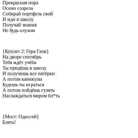
Прекрасная пора
Осени созрела
Собирай портфель свой
И иди в школу
Получай знания
Не будь олухом
{Куплет 2: Гера Глок}
На дворе сентябрь
Тебя ждёт учёба
Ты придёшь в школу
И получишь все пятёрки
А потом каникулы
Будешь ты играться
А потом пойдёшь гулять
Наслаждаться миром бл*ть
{Мост: Одиссей}
Блять!