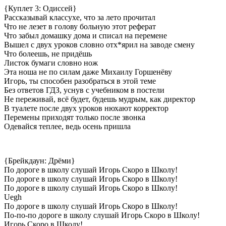
{Куплет 3: Одиссей}
Рассказывай классухе, что за лето прочитал
Что не лезет в голову больную этот реферат
Что забыл домашку дома и списал на перемене
Вышел с двух уроков словно отх*ярил на заводе смену
Что болеешь, не придёшь
Листок бумаги словно нож
Эта ноша не по силам даже Михаилу Горшенёву
Игорь, ты способен разобраться в этой теме
Без ответов ГДЗ, уснув с учебником в постели
Не переживай, всё будет, будешь мудрым, как директор
В туалете после двух уроков нюхают корректор
Перемены приходят только после звонка
Одевайся теплее, ведь осень пришла
{Брейкдаун: Дрёми}
По дороге в школу слушай Игорь Скоро в Школу!
По дороге в школу слушай Игорь Скоро в Школу!
По дороге в школу слушай Игорь Скоро в Школу!
Uegh
По дороге в школу слушай Игорь Скоро в Школу!
По-по-по дороге в школу слушай Игорь Скоро в Школу!
Игорь Скоро в Школу!