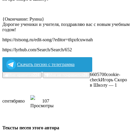
{Окончание: Руина}
Дорогие ученики и учителя, поздравляю вас с новым учебным
годом!
https://txtsong.ru/edit-song/?editor=tfqxrlcuwnah
https://lyrhub.com/Search/Search/652
Скачать песню с телеграмма
66057
0
0
cookie-
Мне нравится
224
Мне не понравился
28
check
Игopь Cкopo
в Шкoлу — 1
ceнтябpя
no
107
Тексты песен этого автора