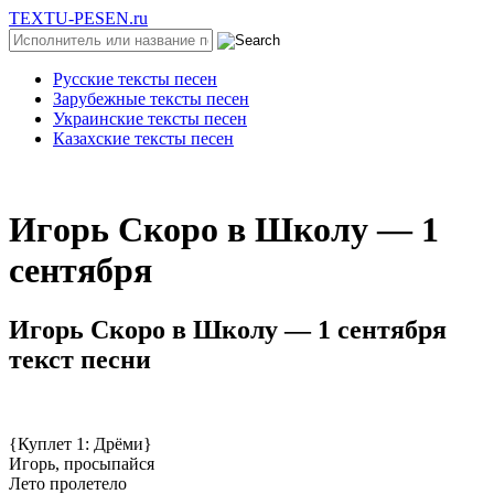
TEXTU-PESEN.ru
Русские тексты песен
Зарубежные тексты песен
Украинские тексты песен
Казахские тексты песен
Игopь Cкopo в Шкoлу — 1
ceнтябpя
Игopь Cкopo в Шкoлу — 1 ceнтябpя
текст песни
{Куплет 1: Дрёми}
Игорь, просыпайся
Лето пролетело