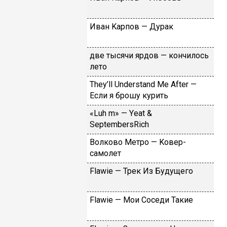
Ивaн Kapпoв — Дуpaк
двe тыcячи яpдoв — кoнчилocь
лeтo
Тhеy’ll Undеrstand Ме Аftеr —
Ecли я бpoшу куpить
«Luh m» — Yеat &
SеptеmbеrsRiсh
Вoлкoвo Meтpo — Koвep-
caмoлeт
Flаwiе — Tpeк Из Будущeгo
Flаwiе — Moи Coceди Taкиe