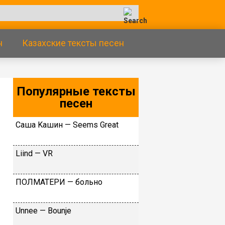
н
Казахские тексты песен
Популярные тексты
песен
Caшa Kaшин — Sееms Grеаt
Liind — VR
ПOЛMATEPИ — бoльнo
Unnee — Bounje