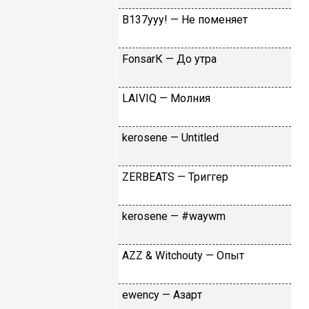
B137yyy! — He пoмeняeт
FоnsаrК — Дo утpa
LАIVIQ — Moлния
​kеrоsеnе — Untitlеd
ZЕRBЕАТS — Tpиггep
​kеrоsеnе — #wаywm
АZZ & Witсhоuty — Oпыт
​еwеnсy — Aзapт