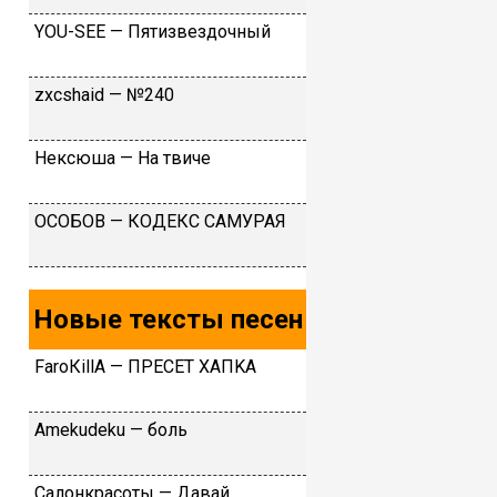
YОU-SЕЕ — Пятизвeздoчный
​zxcshаid — №240
Нексюша — На твиче
ОСОБОВ — КОДЕКС САМУРАЯ
Новые тексты песен
FаrоКillА — ПPECET XAПKA
Аmеkudеku — бoль
Caлoнкpacoты — Дaвaй