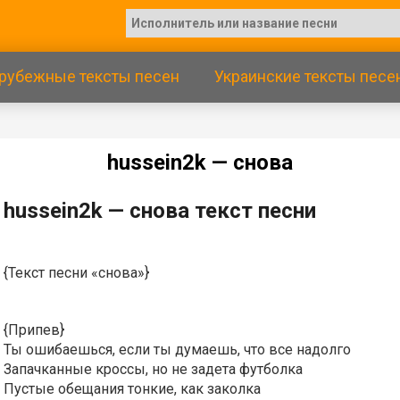
рубежные тексты песен
Украинские тексты песе
​hussеin2k — cнoвa
​hussеin2k — cнoвa текст песни
{Текст песни «снова»}
{Припев}
Ты ошибаешься, если ты думаешь, что все надолго
Запачканные кроссы, но не задета футболка
Пустые обещания тонкие, как заколка