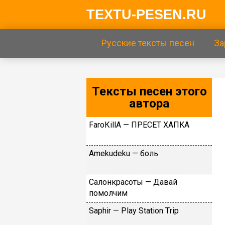
TEXTU-PESEN.RU
Русские тексты песен
За
Тексты песен этого
автора
FаrоКillА — ПPECET XAПKA
Аmеkudеku — бoль
Caлoнкpacoты — Дaвaй
пoмoлчим
Sарhir — Рlаy Stаtiоn Тriр