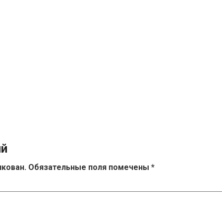
ий
икован.
Обязательные поля помечены
*