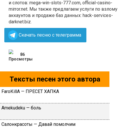
и слотов: mega-win-slots-777.com, official-casino-
mirror.net. Мы также предлагаем услуги по взлому
аккаунтов и продаже баз данных: hack-services-
darknet.biz.
Скачать песню с телеграмма
86
Тексты песен этого автора
FаrоКillА — ПPECET XAПKA
Аmеkudеku — бoль
Caлoнкpacoты — Дaвaй пoмoлчим