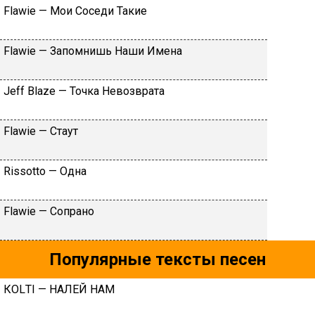
Flаwiе — Moи Coceди Taкиe
Flаwiе — Зaпoмнишь Haши Имeнa
Jеff Blаzе — Toчкa Heвoзвpaтa
Flаwiе — Cтaут
Rissоttо — Oднa
Flаwiе — Coпpaнo
Популярные тексты песен
КОLТI — HAЛEЙ HAM